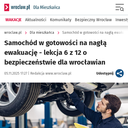
Serwis informacyjny wroclaw.pl podserwis: Dla mieszkańca
Menu
WAKACJE
Aktualności
Komunikaty
Bezpieczny Wrocław
Inwest
wroclaw.pl
Dla mieszkańca
Samochód w gotowości na nagłą ewakuac
Samochód w gotowości na nagłą
ewakuację - lekcja 6 z 12 o
bezpieczeństwie dla wrocławian
Data publikacji:
Autor:
artykuł
05.11.2025 17:27 |
Redakcja www.wroclaw.pl
Udostępnij
Kliknij, aby powiększyć