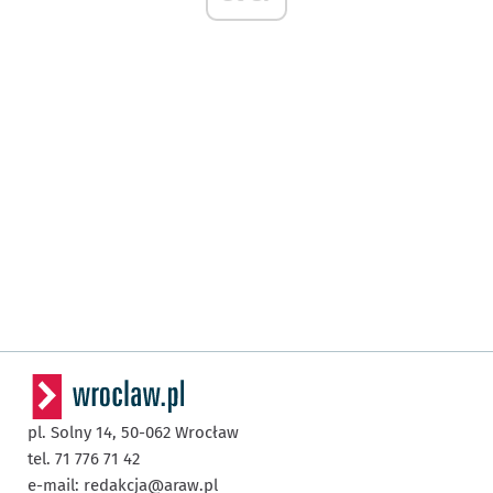
pl. Solny 14,
50-062
Wrocław
tel. 71 776 71 42
e-mail:
redakcja@araw.pl