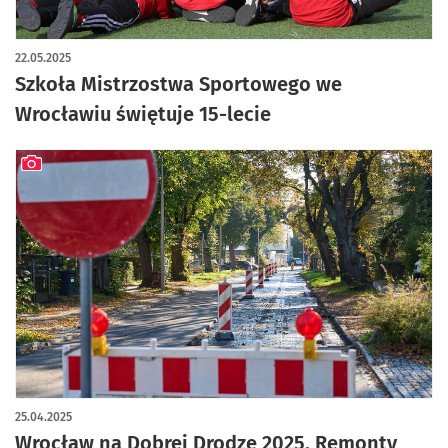
22.05.2025
Szkoła Mistrzostwa Sportowego we
Wrocławiu świętuje 15-lecie
artykuł z galerią zdjęć
25.04.2025
Wrocław na Dobrej Drodze 2025. Remonty