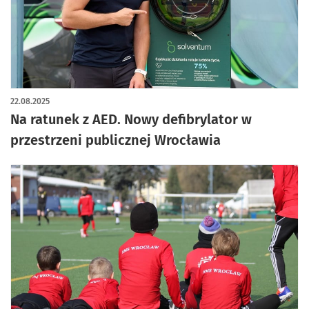
artykuł z galerią zdjęć
22.08.2025
Na ratunek z AED. Nowy defibrylator w
przestrzeni publicznej Wrocławia