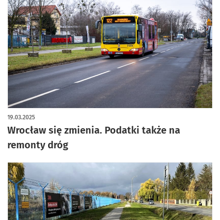
artykuł z galerią zdjęć
19.03.2025
Wrocław się zmienia. Podatki także na
remonty dróg