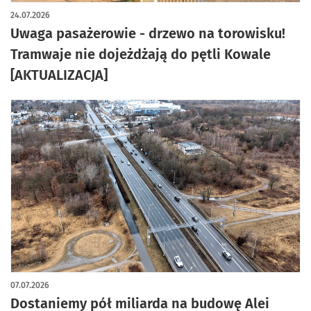
artykuł z galerią zdjęć
24.07.2026
Uwaga pasażerowie - drzewo na torowisku!
Tramwaje nie dojeżdżają do pętli Kowale
[AKTUALIZACJA]
07.07.2026
Dostaniemy pół miliarda na budowę Alei