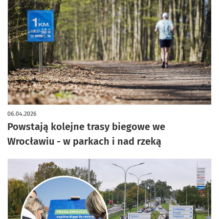
artykuł z galerią zdjęć
06.04.2026
Powstają kolejne trasy biegowe we
Wrocławiu - w parkach i nad rzeką