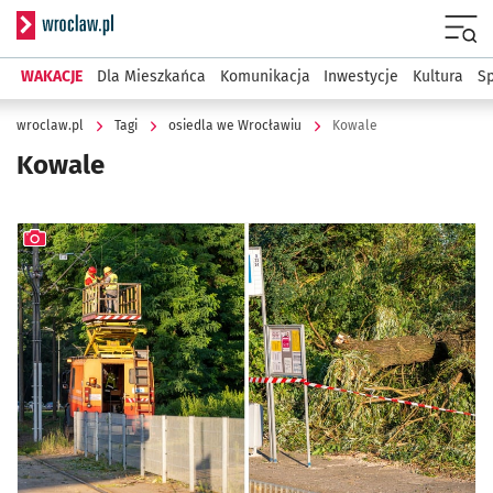
Serwis informacyjny wroclaw.pl
Menu
WAKACJE
Dla Mieszkańca
Komunikacja
Inwestycje
Kultura
Sp
wroclaw.pl
Tagi
osiedla we Wrocławiu
Kowale
Kowale