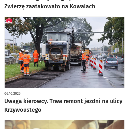
Zwierzę zaatakowało na Kowalach
artykuł z galerią zdjęć
06.10.2025
Uwaga kierowcy. Trwa remont jezdni na ulicy
Krzywoustego