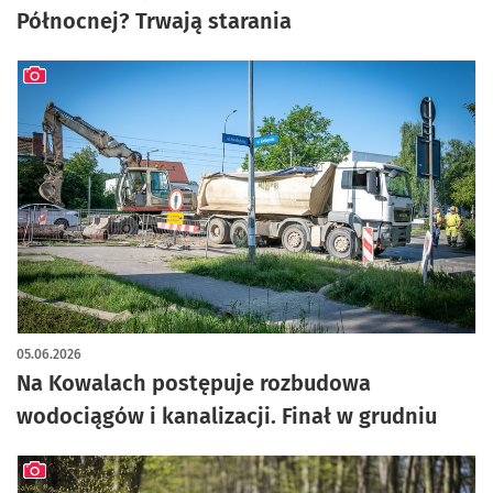
Północnej? Trwają starania
artykuł z galerią zdjęć
05.06.2026
Na Kowalach postępuje rozbudowa
wodociągów i kanalizacji. Finał w grudniu