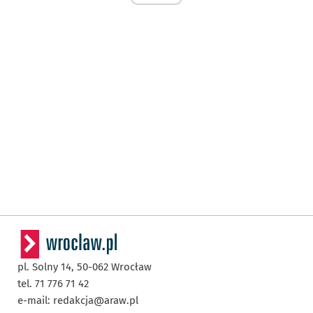
pl. Solny 14,
50-062
Wrocław
tel. 71 776 71 42
e-mail:
redakcja@araw.pl