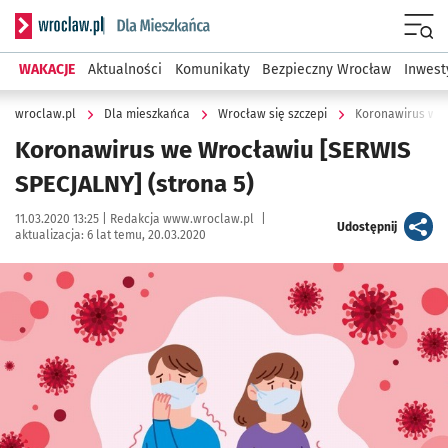
Serwis informacyjny wroclaw.pl podserwis: Dla mieszkańca
Menu
WAKACJE
Aktualności
Komunikaty
Bezpieczny Wrocław
Inwest
wroclaw.pl
Dla mieszkańca
Wrocław się szczepi
Koronawirus we 
Koronawirus we Wrocławiu [SERWIS
SPECJALNY]
(strona 5)
Data publikacji:
Autor:
11.03.2020 13:25 |
Redakcja www.wroclaw.pl
|
artykuł
Udostępnij
aktualizacja:
6 lat temu, 20.03.2020
Kliknij, aby powiększyć