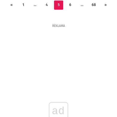
«
1
…
4
5
6
…
68
»
REKLAMA
ad