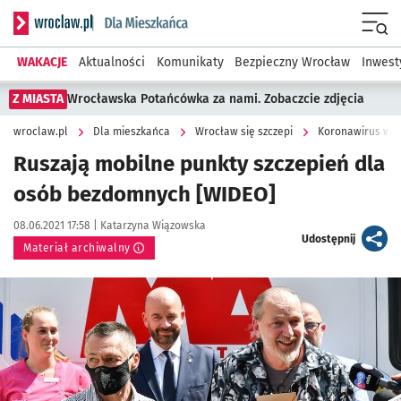
Serwis informacyjny wroclaw.pl podserwis: Dla mieszkańca
Menu
WAKACJE
Aktualności
Komunikaty
Bezpieczny Wrocław
Inwest
Z MIASTA
Wrocławska Potańcówka za nami. Zobaczcie zdjęcia
wroclaw.pl
Dla mieszkańca
Wrocław się szczepi
Koronawirus we 
Ruszają mobilne punkty szczepień dla
osób bezdomnych [WIDEO]
Data publikacji:
Autor:
08.06.2021 17:58 |
Katarzyna Wiązowska
artykuł
Udostępnij
Materiał archiwalny
Kliknij, aby powiększyć