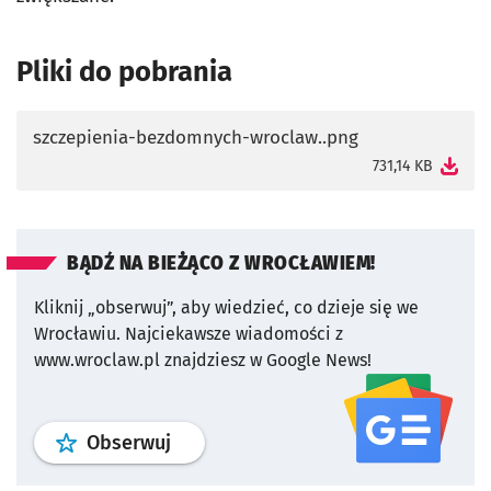
Pliki do pobrania
szczepienia-bezdomnych-wroclaw..png
otworzy się w nowej karcie
731,14 KB
BĄDŹ NA BIEŻĄCO Z WROCŁAWIEM!
Kliknij „obserwuj”, aby wiedzieć, co dzieje się we
Wrocławiu.
Najciekawsze wiadomości z
www.wroclaw.pl znajdziesz w Google News!
profil
google news
serwisu wroclaw
Obserwuj