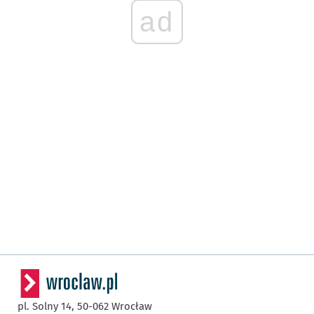
ad
pl. Solny 14,
50-062
Wrocław