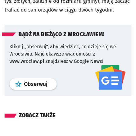
tys. złotych, zależnie od rozmiaru gminy), mają zacząć
trafiać do samorządów w ciągu dwóch tygodni.
BĄDŹ NA BIEŻĄCO Z WROCŁAWIEM!
Kliknij „obserwuj”, aby wiedzieć, co dzieje się we
Wrocławiu.
Najciekawsze wiadomości z
www.wroclaw.pl znajdziesz w Google News!
profil
google news
serwisu wroclaw
Obserwuj
ZOBACZ TAKŻE