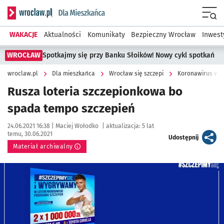
Serwis informacyjny wroclaw.pl podserwis: Dla mieszkańca
Menu
WAKACJE
Aktualności
Komunikaty
Bezpieczny Wrocław
Inwest
WROCŁAW
Spotkajmy się przy Banku Słoików! Nowy cykl spotkań
wroclaw.pl
Dla mieszkańca
Wrocław się szczepi
Koronawirus we 
Rusza loteria szczepionkowa bo
spada tempo szczepień
Data publikacji:
Autor:
24.06.2021 16:38 |
Maciej Wołodko
|
aktualizacja:
5 lat
temu, 30.06.2021
artykuł
Udostępnij
Materiał archiwalny
Kliknij, aby powiększyć