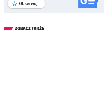
profil
google news
serwisu wroclaw
Obserwuj
ZOBACZ TAKŻE