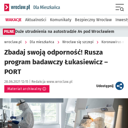
Serwis informacyjny wroclaw.pl podserwis: Dla mieszkańca
Menu
WAKACJE
Aktualności
Komunikaty
Bezpieczny Wrocław
Inwest
PILNE
Duże utrudnienia na autostradzie A4 pod Wrocławiem
wroclaw.pl
Dla mieszkańca
Wrocław się szczepi
Koronawirus we 
Zbadaj swoją odporność! Rusza
program badawczy Łukasiewicz –
PORT
Data publikacji:
Autor:
28.06.2021 12:15 |
Redakcja www.wroclaw.pl
artykuł
Udostępnij
Materiał archiwalny
Kliknij, aby powiększyć