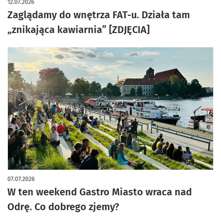
12.07.2026
Zaglądamy do wnętrza FAT-u. Działa tam
„znikająca kawiarnia” [ZDJĘCIA]
07.07.2026
W ten weekend Gastro Miasto wraca nad
Odrę. Co dobrego zjemy?