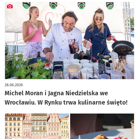
artykuł z galerią zdjęć
28.06.2026
Michel Moran i Jagna Niedzielska we
Wrocławiu. W Rynku trwa kulinarne święto!