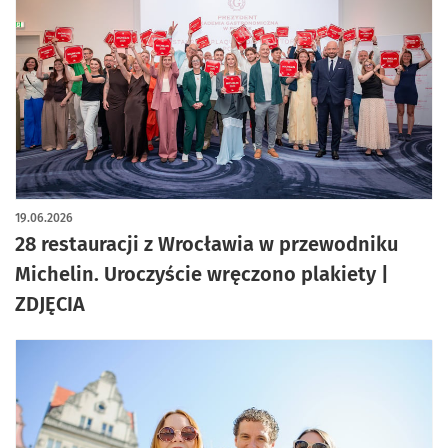
artykuł z galerią zdjęć
19.06.2026
28 restauracji z Wrocławia w przewodniku
Michelin. Uroczyście wręczono plakiety |
ZDJĘCIA