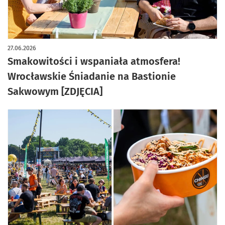
artykuł z galerią zdjęć
27.06.2026
Smakowitości i wspaniała atmosfera!
Wrocławskie Śniadanie na Bastionie
Sakwowym [ZDJĘCIA]