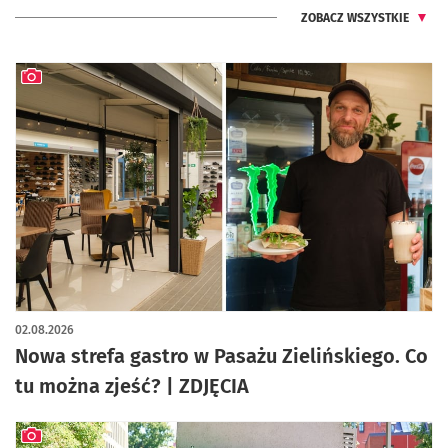
ZOBACZ WSZYSTKIE
artykuł z galerią zdjęć
02.08.2026
Nowa strefa gastro w Pasażu Zielińskiego. Co
tu można zjeść? | ZDJĘCIA