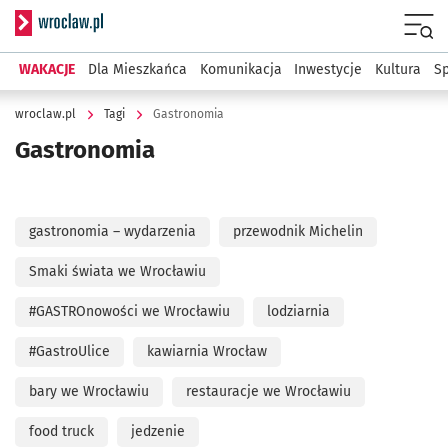
Serwis informacyjny wroclaw.pl
Menu
WAKACJE
Dla Mieszkańca
Komunikacja
Inwestycje
Kultura
Sp
wroclaw.pl
Tagi
Gastronomia
Gastronomia
gastronomia – wydarzenia
przewodnik Michelin
Smaki świata we Wrocławiu
#GASTROnowości we Wrocławiu
lodziarnia
#GastroUlice
kawiarnia Wrocław
bary we Wrocławiu
restauracje we Wrocławiu
food truck
jedzenie