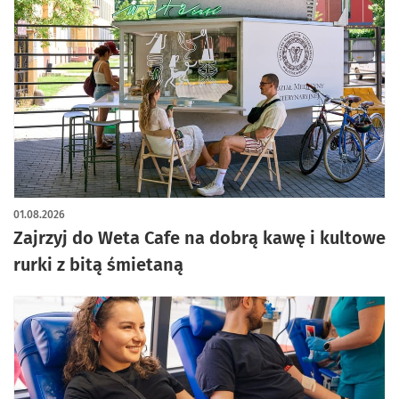
artykuł z galerią zdjęć
01.08.2026
Zajrzyj do Weta Cafe na dobrą kawę i kultowe
rurki z bitą śmietaną