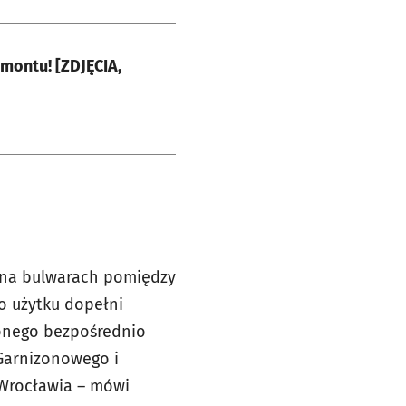
emontu! [ZDJĘCIA,
 na bulwarach pomiędzy
o użytku dopełni
zonego bezpośrednio
Garnizonowego i
 Wrocławia – mówi