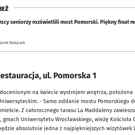
IEŻ
cy seniorzy rozświetlili most Pomorski. Piękny finał r
 Jarek Ratajczak
stauracja, ul. Pomorska 1
, docenionym na świecie wystrojem wnętrza, położona
niwersyteckim. - Samo oddanie mostu Pomorskiego d
 mieście. Z całorocznego tarasu La Maddaleny zawies
, gmach Uniwersytetu Wrocławskiego, wieżę Kościoła 
będzie absolutnie jedna z najpiękniejszych wizytówek