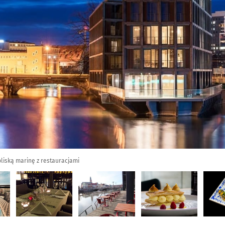
liską marinę z restauracjami