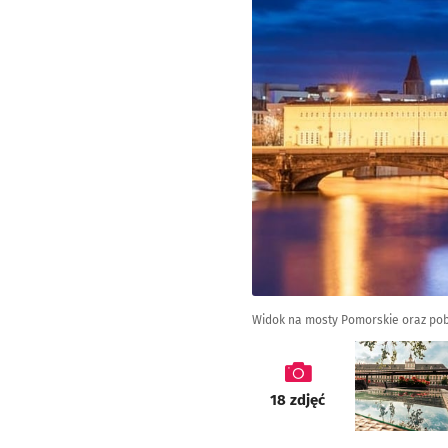
Widok na mosty Pomorskie oraz pob
galeria
18
zdjęć