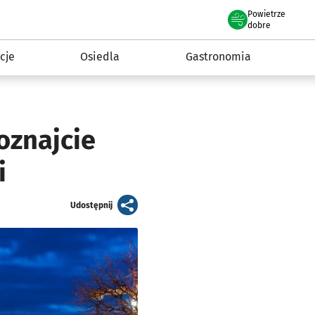
Powietrze
we Wrocławiu
 mieszkańca
dobre
cje
Osiedla
Gastronomia
oznajcie
i
artykuł
Udostępnij