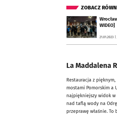
ZOBACZ RÓWN
otworzy się w nowej karcie
Wrocławs
WIDEO]
21.01.2023
|
La Maddalena Re
Restauracja z pięknym
mostami Pomorskim a U
najpiękniejszy widok w
nad taflą wody na Odrę
przeprawę właśnie. To 