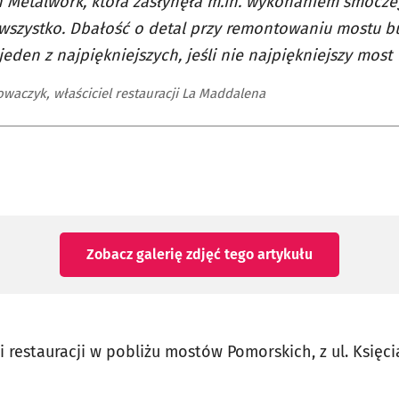
 Metalwork, która zasłynęła m.in. wykonaniem smoczego
szystko. Dbałość o detal przy remontowaniu mostu bu
jeden z najpiękniejszych, jeśli nie najpiękniejszy most
owaczyk, właściciel restauracji La Maddalena
Zobacz galerię zdjęć
tego artykułu
 restauracji w pobliżu mostów Pomorskich, z ul. Księci