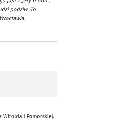
 jaja z „Gry o tron”,
dzi podziw. To
 Wrocławia.
a Witolda i Pomorskiej.