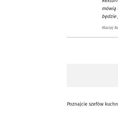
Rextorn
mówią w
będzie 
Maciej N
Poznajcie szefów kuchni