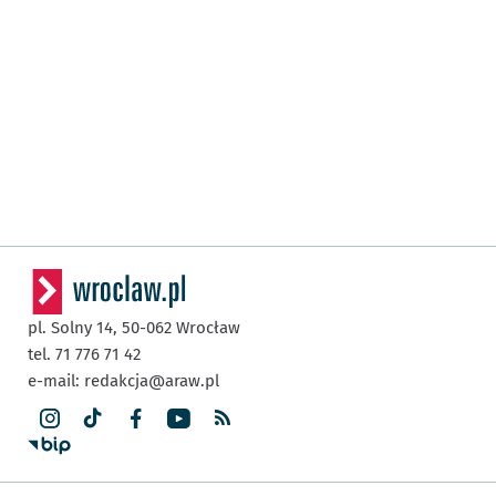
pl. Solny 14,
50-062
Wrocław
tel. 71 776 71 42
e-mail:
redakcja@araw.pl