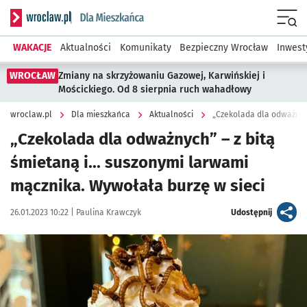
Serwis informacyjny wroclaw.pl podserwis: Dla mieszkańca
Menu
WAKACJE
Aktualności
Komunikaty
Bezpieczny Wrocław
Inwest
WROCŁAW
Zmiany na skrzyżowaniu Gazowej, Karwińskiej i
Mościckiego. Od 8 sierpnia ruch wahadłowy
wroclaw.pl
Dla mieszkańca
Aktualności
„Czekolada dla odważnych” – z bitą
śmietaną i... suszonymi larwami
mącznika. Wywołała burzę w sieci
Data publikacji:
Autor:
artykuł
26.01.2023 10:22 |
Paulina Krawczyk
Udostępnij
Kliknij, aby powiększyć