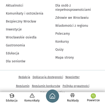
Aktualności
Dla osób z
niepełnosprawnościami
Komunikaty i ostrzeżenia
Zdrowie we Wrocławiu
Bezpieczny Wrocław
Wiadomości z regionu
Inwestycje
Polecamy
Wrocławskie osiedla
Konkursy
Gastronomia
Quizy
Edukacja
Mapa strony
Dla seniorów
Inne informacje
Redakcja
Deklaracja dostępności
Newsletter
Regulamin
Regulamin konkursów
Polityka prywatności
Strona główna - wroclaw.pl
Ustawienia cookies
Powietrze
Edukacja
Komunikaty
Rozkłady
© Copyright 2005-2026, ARAW S.A., Gmina Wrocław