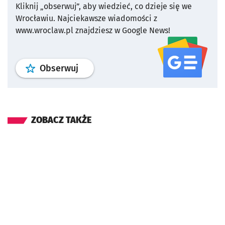
Kliknij „obserwuj”, aby wiedzieć, co dzieje się we
Wrocławiu.
Najciekawsze wiadomości z
www.wroclaw.pl znajdziesz w Google News!
profil
google news
serwisu wroclaw
Obserwuj
ZOBACZ TAKŻE