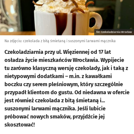
fot. Czekoladziarnia Wrocław
Na zdjęciu: czekolada z bitą śmietaną i suszonymi larwami mącznika
Czekoladziarnia przy ul. Więziennej od 17 lat
osładza życie mieszkańców Wrocławia. Wypijecie
tu zarówno klasyczną wersję czekolady, jak i taką z
nietypowymi dodatkami – m.in. z kawałkami
boczku czy serem pleśniowym, który szczególnie
przypadł klientom do gustu. Od niedawna w ofercie
jest również czekolada z bitą śmietaną i...
suszonymi larwami mącznika. Jeśli lubicie
próbować nowych smaków, przyjdźcie jej
skosztować!