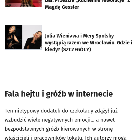
Bar. Przeszła „Kuchenne rewolucje” z
Magdą Gessler
otworzy się w nowej karcie
Julia Wieniawa i Mery Spolsky
wystąpią razem we Wrocławiu. Gdzie i
kiedy? (SZCZEGÓŁY)
Fala hejtu i gróźb w internecie
Ten nietypowy dodatek do czekolady zdążył już
wzbudzić wiele negatywnych emocji... a nawet
bezpodstawnych gróźb kierowanych w stronę
właścicieli i pracowników lokalu. Ich autorzy mogą