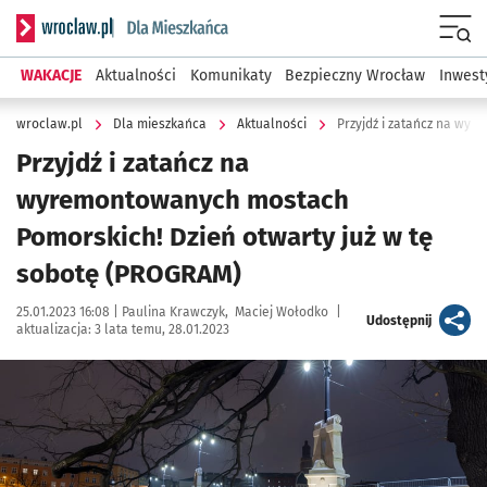
Serwis informacyjny wroclaw.pl podserwis: Dla mieszkańca
Menu
WAKACJE
Aktualności
Komunikaty
Bezpieczny Wrocław
Inwest
wroclaw.pl
Dla mieszkańca
Aktualności
Przyjdź i zatańcz na
wyremontowanych mostach
Pomorskich! Dzień otwarty już w tę
sobotę (PROGRAM)
Data publikacji:
Autor:
25.01.2023 16:08 |
Paulina Krawczyk
Maciej Wołodko
|
artykuł
Udostępnij
aktualizacja:
3 lata temu, 28.01.2023
Kliknij, aby powiększyć