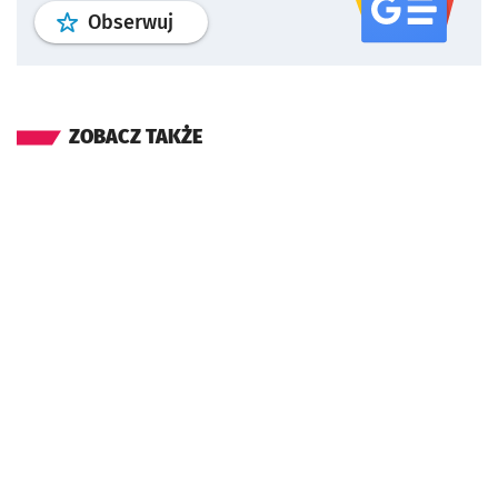
profil
google news
serwisu wroclaw
Obserwuj
ZOBACZ TAKŻE