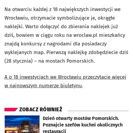
Na otwarciu każdej z 18 największych inwestycji we
Wrocławiu, otrzymacie symbolizujące je, okrągłe
naklejki.
Warto dołączyć do zbierania naklejek już
dziś, bowiem w ciągu roku na wroclaw.pl mieszkańcy
znajdą konkursy z nagrodami dla posiadaczy
wyklejanych map.
Pierwszą naklejkę zdobędziecie dziś
(28 stycznia) – na mostach Pomorskich.
A o 18 inwestycjach we Wrocławiu przeczytacie więcej
w najnowszym numerze biuletynu
.
ZOBACZ RÓWNIEŻ
otworzy się w nowej karcie
Dzień otwarty mostów Pomorskich.
Poznajcie szefów kuchni okolicznych
restauracji