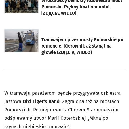
Wrocławscy seniorzy rozświetlili most
Pomorski. Piękny finał remontu!
[ZDJĘCIA, WIDEO]
otworzy się w nowej karcie
Tramwajem przez mosty Pomorskie po
remoncie. Kierownik aż stanął na
głowie (ZDJĘCIA, WIDEO)
W tramwaju pasażerom będzie przygrywała orkiestra
jazzowa
Dixi Tiger's Band
. Zagra ona też na mostach
Pomorskich. Po niej razem z Chórem Staromiejskim
odśpiewamy utwór Marii Koterbskiej „Mkną po
szynach niebieskie tramwaje”.