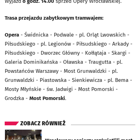
Wyjazd
o godz. 14.00
sprzed Opery Wrocławskiej.
Trasa przejazdu zabytkowym tramwajem:
Opera
- Świdnicka - Podwale - pl. Orląt Lwowskich -
Piłsudskiego - pl. Legionów - Piłsudskiego - Arkady -
Piłsudskiego - Dworzec Główny - Kołłątaja - Skargi -
Galeria Dominikańska - Oławska - Traugutta - pl.
Powstańców Warszawy - Most Grunwaldzki - pl.
Grunwaldzki - Piastowska - Sienkiewicza - pl. Bema -
Mosty Młyńskie - św. Jadwigi - Most Pomorski -
Grodzka -
Most Pomorski
.
ZOBACZ RÓWNIEŻ
otworzy się w nowej karcie