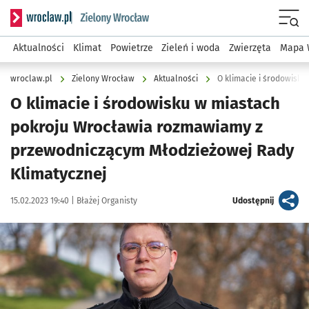
Serwis informacyjny wroclaw.pl podserwis: Środowisko we 
Menu
Aktualności
Klimat
Powietrze
Zieleń i woda
Zwierzęta
Mapa 
wroclaw.pl
Zielony Wrocław
Aktualności
O klimacie i środowisku w miastach
pokroju Wrocławia rozmawiamy z
przewodniczącym Młodzieżowej Rady
Klimatycznej
Data publikacji:
Autor:
artykuł
15.02.2023 19:40 |
Błażej Organisty
Udostępnij
Kliknij, aby powiększyć