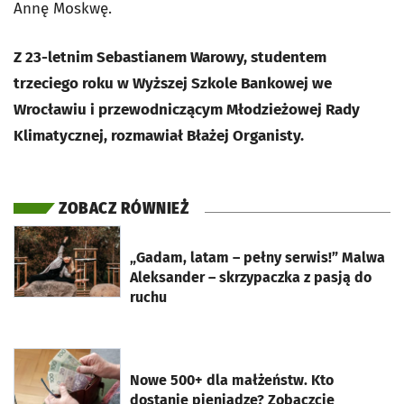
Annę Moskwę.
Z 23-letnim Sebastianem Warowy, studentem
trzeciego roku w Wyższej Szkole Bankowej we
Wrocławiu i przewodniczącym Młodzieżowej Rady
Klimatycznej, rozmawiał Błażej Organisty.
ZOBACZ RÓWNIEŻ
otworzy się w nowej karcie
„Gadam, latam – pełny serwis!” Malwa
Aleksander – skrzypaczka z pasją do
ruchu
otworzy się w nowej karcie
Nowe 500+ dla małżeństw. Kto
dostanie pieniądze? Zobaczcie