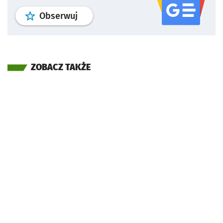
profil
google news
serwisu wroclaw
Obserwuj
ZOBACZ TAKŻE