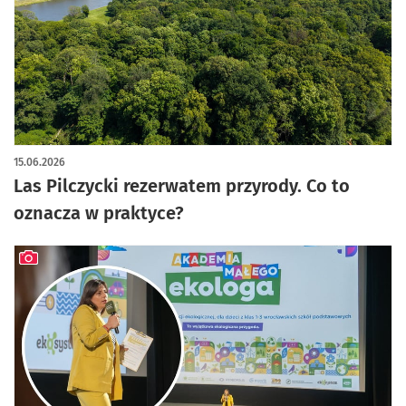
artykuł z galerią zdjęć
15.06.2026
Las Pilczycki rezerwatem przyrody. Co to
oznacza w praktyce?