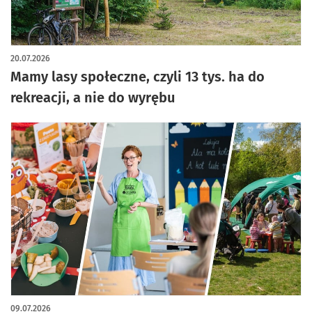
artykuł z galerią zdjęć
20.07.2026
Mamy lasy społeczne, czyli 13 tys. ha do
rekreacji, a nie do wyrębu
09.07.2026