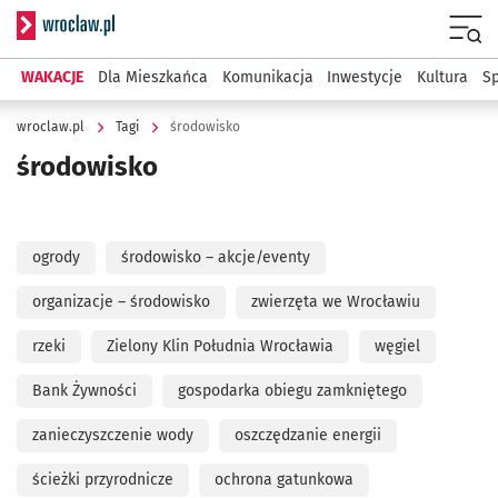
Serwis informacyjny wroclaw.pl
Menu
WAKACJE
Dla Mieszkańca
Komunikacja
Inwestycje
Kultura
Sp
wroclaw.pl
Tagi
środowisko
środowisko
ogrody
środowisko – akcje/eventy
organizacje – środowisko
zwierzęta we Wrocławiu
rzeki
Zielony Klin Południa Wrocławia
węgiel
Bank Żywności
gospodarka obiegu zamkniętego
zanieczyszczenie wody
oszczędzanie energii
ścieżki przyrodnicze
ochrona gatunkowa