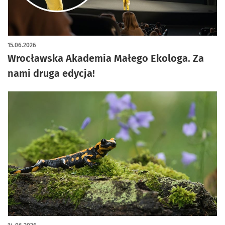
artykuł z galerią zdjęć
15.06.2026
Wrocławska Akademia Małego Ekologa. Za
nami druga edycja!