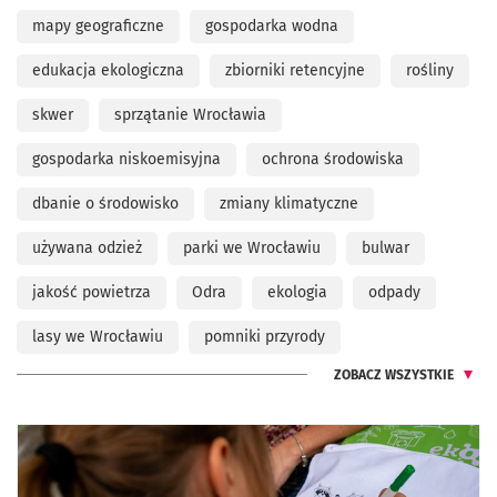
mapy geograficzne
gospodarka wodna
edukacja ekologiczna
zbiorniki retencyjne
rośliny
skwer
sprzątanie Wrocławia
gospodarka niskoemisyjna
ochrona środowiska
dbanie o środowisko
zmiany klimatyczne
używana odzież
parki we Wrocławiu
bulwar
jakość powietrza
Odra
ekologia
odpady
lasy we Wrocławiu
pomniki przyrody
ZOBACZ WSZYSTKIE