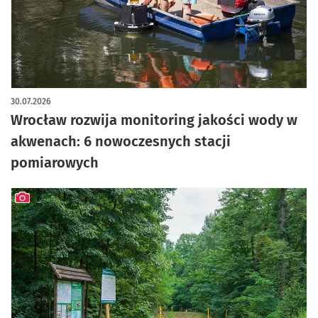
artykuł z galerią zdjęć
30.07.2026
Wrocław rozwija monitoring jakości wody w
akwenach: 6 nowoczesnych stacji
pomiarowych