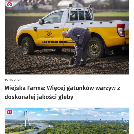
artykuł z galerią zdjęć
15.06.2026
Miejska Farma: Więcej gatunków warzyw z
doskonałej jakości gleby