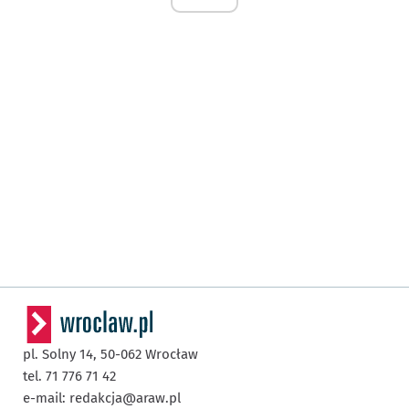
pl. Solny 14,
50-062
Wrocław
tel. 71 776 71 42
e-mail:
redakcja@araw.pl