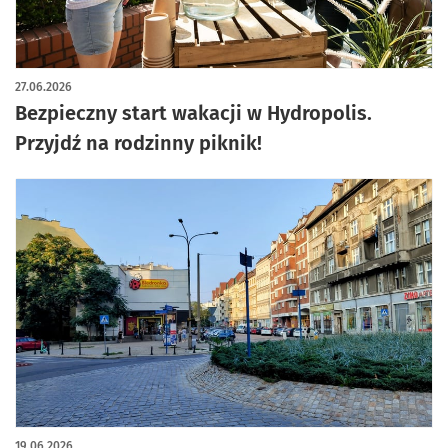
artykuł z galerią zdjęć
27.06.2026
Bezpieczny start wakacji w Hydropolis.
Przyjdź na rodzinny piknik!
19.06.2026