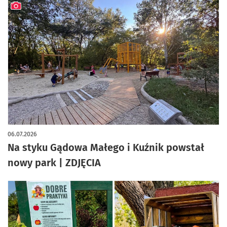
artykuł z galerią zdjęć
06.07.2026
Na styku Gądowa Małego i Kuźnik powstał
nowy park | ZDJĘCIA