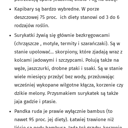
Kapibary są bardzo wybredne. W porze
deszczowej 75 proc. ich diety stanowi od 3 do 6
rodzajów roślin.
Surykatki żywią się głównie bezkręgowcami
(chrząszcze , motyle, termity i szarańczaki). Są w
stanie upolować... skorpiony, które zjadają wraz z
kolcami jadowymi i szczypcami. Polują także na
węże, jaszczurki, drobne ptaki i ssaki. Są w stanie
wiele miesięcy przeżyć bez wody, przeżuwając
wcześniej wykopane wilgotne kłącza, korzenie czy
dzikie melony. Przysmakiem surykatek są także
jaja gadzie i ptasie.
Pandka ruda je prawie wyłącznie bambus (to
nawet 95 proc. jej diety). Łatwiej trawione niż
liście są pędy bambusa. Jada też grzyby, korzenie,