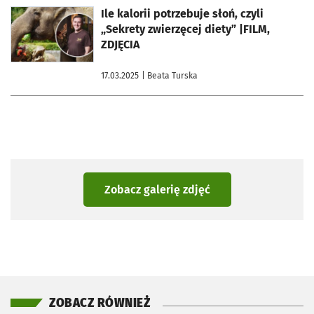
otworzy się w nowej karcie
Ile kalorii potrzebuje słoń, czyli
„Sekrety zwierzęcej diety” |FILM,
ZDJĘCIA
17.03.2025
| Beata Turska
Zobacz galerię zdjęć
ZOBACZ RÓWNIEŻ