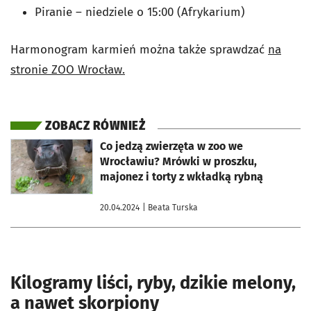
Piranie – niedziele o 15:00 (Afrykarium)
Harmonogram karmień można także sprawdzać
na
stronie ZOO Wrocław.
ZOBACZ RÓWNIEŻ
otworzy się w nowej karcie
Co jedzą zwierzęta w zoo we
Wrocławiu? Mrówki w proszku,
majonez i torty z wkładką rybną
20.04.2024
| Beata Turska
Kilogramy liści, ryby, dzikie melony,
a nawet skorpiony