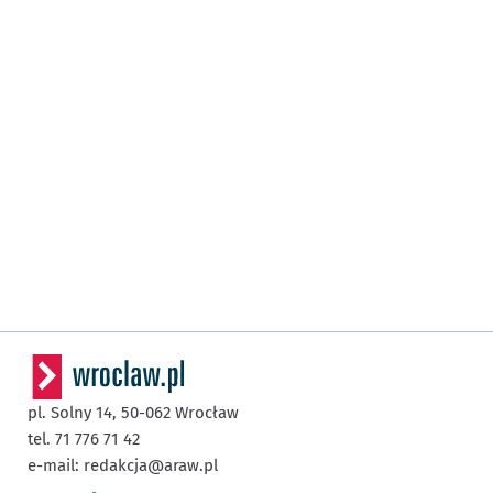
pl. Solny 14,
50-062
Wrocław
tel. 71 776 71 42
e-mail:
redakcja@araw.pl