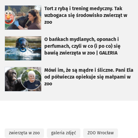
otworzy się w nowej karcie
Tort z rybą i trening medyczny. Tak
wzbogaca się środowisko zwierząt w
zoo
otworzy się w nowej karcie
O bańkach mydlanych, oponach i
perfumach, czyli w co (i po co) się
bawią zwierzęta w zoo | GALERIA
otworzy się w nowej karcie
Mówi im, że są mądre i śliczne. Pani Ela
od półwiecza opiekuje się małpami w
zoo
zwierzęta w zoo
galeria zdjęć
ZOO Wrocław