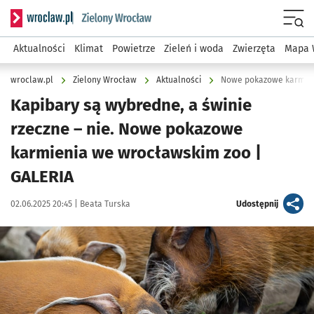
Serwis informacyjny wroclaw.pl podserwis: Środowisko we 
Menu
Aktualności
Klimat
Powietrze
Zieleń i woda
Zwierzęta
Mapa 
wroclaw.pl
Zielony Wrocław
Aktualności
Nowe pokazowe karmien
Kapibary są wybredne, a świnie
rzeczne – nie. Nowe pokazowe
karmienia we wrocławskim zoo |
GALERIA
Data publikacji:
Autor:
artykuł
02.06.2025 20:45 |
Beata Turska
Udostępnij
Kliknij, aby zobaczyć galerię