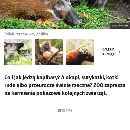
ZOO Wrocław
Świnie rzeczne przy posiłku
GALERIA
13
ZDJĘĆ
Co i jak jedzą kapibary? A okapi, surykatki, kotki
rude albo przeurocze świnie rzeczne? ZOO zaprasza
na karmienia pokazowe kolejnych zwierząt.
REKLAMA