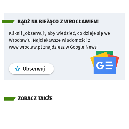
BĄDŹ NA BIEŻĄCO Z WROCŁAWIEM!
Kliknij „obserwuj”, aby wiedzieć, co dzieje się we
Wrocławiu.
Najciekawsze wiadomości z
www.wroclaw.pl znajdziesz w Google News!
profil
google news
serwisu wroclaw
Obserwuj
ZOBACZ TAKŻE