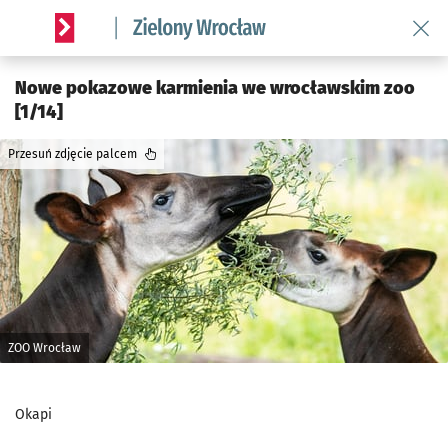
Wróć 
Serwis informacyjny wroclaw.pl podserwis: Środowisko we 
Nowe pokazowe karmienia we wrocławskim zoo
[1/14]
Przesuń zdjęcie palcem
ZOO Wrocław
Okapi