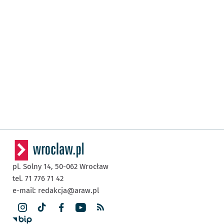
pl. Solny 14,
50-062
Wrocław
tel. 71 776 71 42
e-mail:
redakcja@araw.pl