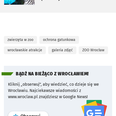
zwierzęta w zoo
ochrona gatunkowa
wrocławskie atrakcje
galeria zdjęć
ZOO Wrocław
BĄDŹ NA BIEŻĄCO Z WROCŁAWIEM!
Kliknij „obserwuj”, aby wiedzieć, co dzieje się we
Wrocławiu.
Najciekawsze wiadomości z
www.wroclaw.pl znajdziesz w Google News!
profil
google news
serwisu wroclaw