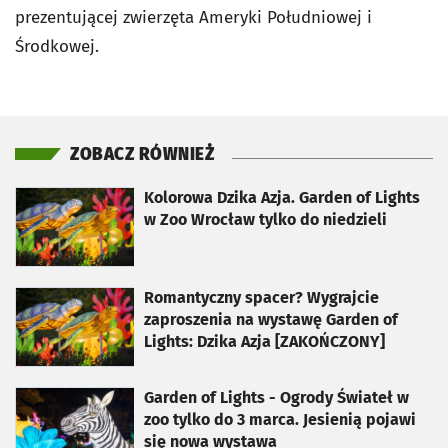
prezentującej zwierzęta Ameryki Południowej i
Środkowej.
ZOBACZ RÓWNIEŻ
otworzy się w nowej karcie
Kolorowa Dzika Azja. Garden of Lights
w Zoo Wrocław tylko do niedzieli
otworzy się w nowej karcie
Romantyczny spacer? Wygrajcie
zaproszenia na wystawę Garden of
Lights: Dzika Azja [ZAKOŃCZONY]
otworzy się w nowej karcie
Garden of Lights - Ogrody Świateł w
zoo tylko do 3 marca. Jesienią pojawi
się nowa wystawa