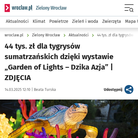
Serwis informacyjny wroclaw.pl podserwis: Środowisko we 
Menu
Aktualności
Klimat
Powietrze
Zieleń i woda
Zwierzęta
Mapa 
wroclaw.pl
Zielony Wrocław
Aktualności
44 tys. zł dla tygrysów
sumatrzańskich dzięki wystawie
„Garden of Lights – Dzika Azja” |
ZDJĘCIA
Data publikacji:
Autor:
artykuł
14.03.2025 12:10 |
Beata Turska
Udostępnij
Kliknij, aby zobaczyć galerię