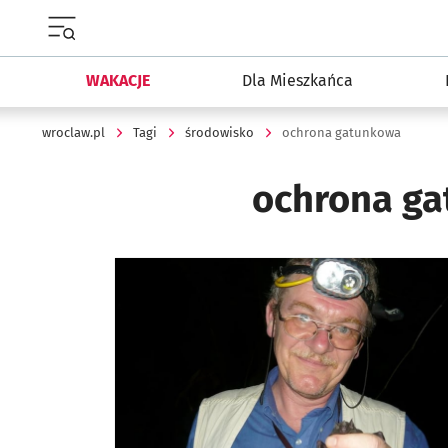
Menu główne portalu wroclaw.pl
WAKACJE
Dla Mieszkańca
wroclaw.pl
Tagi
środowisko
ochrona gatunkowa
ochrona g