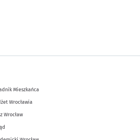
adnik Mieszkańca
żet Wrocławia
z Wrocław
ąd
demicki Wrocław