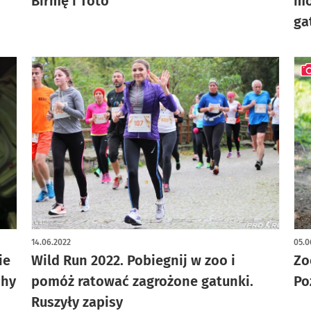
Birmę i Toto
mo
ga
art
14.06.2022
05.0
ie
Wild Run 2022. Pobiegnij w zoo i
Zo
chy
pomóż ratować zagrożone gatunki.
Po
Ruszyły zapisy