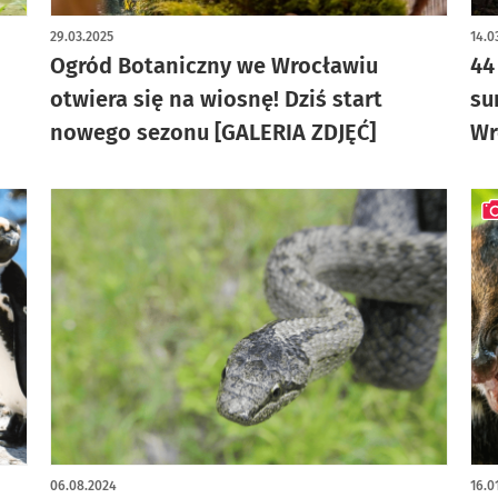
artykuł z galerią zdjęć
art
29.03.2025
14.0
Ogród Botaniczny we Wrocławiu
44
otwiera się na wiosnę! Dziś start
su
nowego sezonu [GALERIA ZDJĘĆ]
Wr
art
06.08.2024
16.0