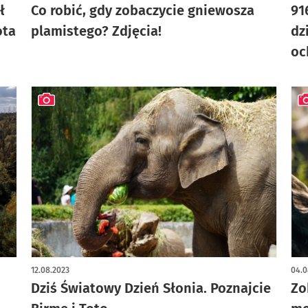
ł
Co robić, gdy zobaczycie gniewosza
91
ota
plamistego? Zdjęcia!
dz
oc
artykuł z galerią zdjęć
art
12.08.2023
04.0
Dziś Światowy Dzień Słonia. Poznajcie
Zo