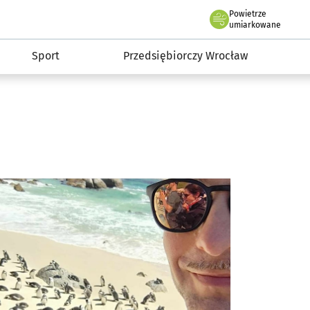
claw.pl
Powietrze
we Wrocławiu
umiarkowane
Sport
Przedsiębiorczy Wrocław