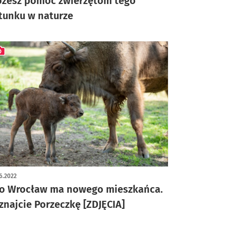
żesz pomóc zwierzętom tego
tunku w naturze
ykuł z galerią zdjęć
6.2022
o Wrocław ma nowego mieszkańca.
znajcie Porzeczkę [ZDJĘCIA]