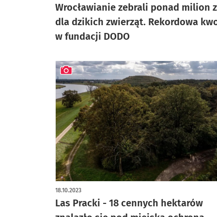
Wrocławianie zebrali ponad milion z
dla dzikich zwierząt. Rekordowa kw
w fundacji DODO
artykuł z galerią zdjęć
18.10.2023
Las Pracki - 18 cennych hektarów