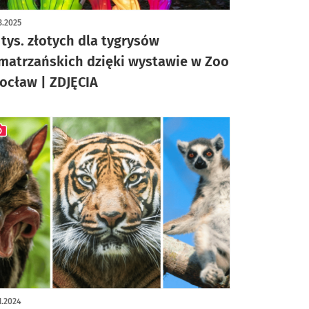
ykuł z galerią zdjęć
3.2025
 tys. złotych dla tygrysów
matrzańskich dzięki wystawie w Zoo
ocław | ZDJĘCIA
ykuł z galerią zdjęć
1.2024