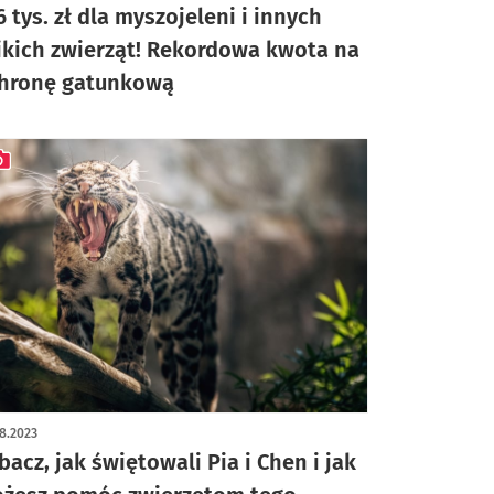
6 tys. zł dla myszojeleni i innych
ikich zwierząt! Rekordowa kwota na
hronę gatunkową
ykuł z galerią zdjęć
8.2023
bacz, jak świętowali Pia i Chen i jak