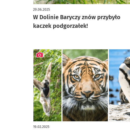
artykuł z galerią zdjęć
29.06.2025
W Dolinie Baryczy znów przybyło
kaczek podgorzałek!
artykuł z galerią zdjęć
19.02.2025