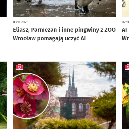
artykuł z galerią zdjęć
03.11.2025
02.1
Eliasz, Parmezan i inne pingwiny z ZOO
AI
Wrocław pomagają uczyć AI
Wr