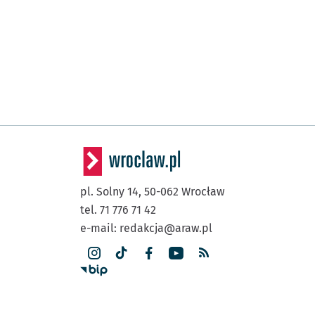
pl. Solny 14,
50-062
Wrocław
tel. 71 776 71 42
e-mail:
redakcja@araw.pl