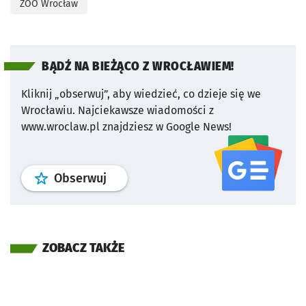
ZOO Wrocław
BĄDŹ NA BIEŻĄCO Z WROCŁAWIEM!
Kliknij „obserwuj”, aby wiedzieć, co dzieje się we
Wrocławiu.
Najciekawsze wiadomości z
www.wroclaw.pl znajdziesz w Google News!
profil
google news
serwisu wroclaw
Obserwuj
ZOBACZ TAKŻE