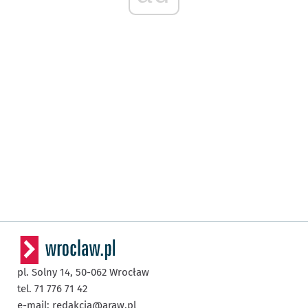
pl. Solny 14,
50-062
Wrocław
tel. 71 776 71 42
e-mail:
redakcja@araw.pl