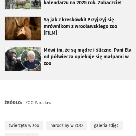
kalendarzu na 2025 rok. Zobaczcie!
otworzy się w nowej karcie
Są jak z kreskówki! Przyjrzyj się
mrównikom z wrocławskiego zoo
[FILM]
otworzy się w nowej karcie
Mówi im, że są mądre i śliczne. Pani Ela
od półwiecza opiekuje się małpami w
zoo
ŹRÓDŁO:
ZOO Wrocław
zwierzęta w zoo
narodziny w ZOO
galeria zdjęć