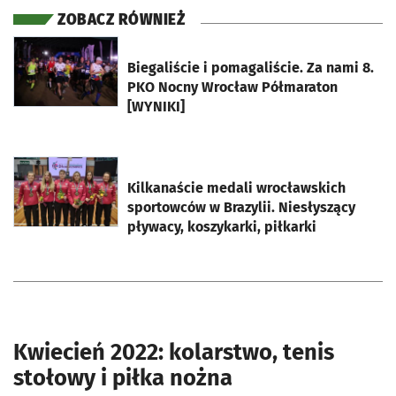
ZOBACZ RÓWNIEŻ
otworzy się w nowej karcie
Biegaliście i pomagaliście. Za nami 8.
PKO Nocny Wrocław Półmaraton
[WYNIKI]
otworzy się w nowej karcie
Kilkanaście medali wrocławskich
sportowców w Brazylii. Niesłyszący
pływacy, koszykarki, piłkarki
Kwiecień 2022: kolarstwo, tenis
stołowy i piłka nożna