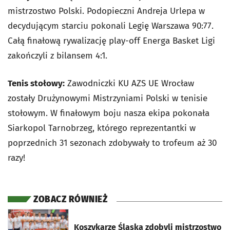
mistrzostwo Polski. Podopieczni Andreja Urlepa w
decydującym starciu pokonali Legię Warszawa 90:77.
Całą finałową rywalizację play-off Energa Basket Ligi
zakończyli z bilansem 4:1.
Tenis stołowy:
Zawodniczki KU AZS UE Wrocław
zostały Drużynowymi Mistrzyniami Polski w tenisie
stołowym. W finałowym boju nasza ekipa pokonała
Siarkopol Tarnobrzeg, którego reprezentantki w
poprzednich 31 sezonach zdobywały to trofeum aż 30
razy!
ZOBACZ RÓWNIEŻ
otworzy się w nowej karcie
Koszykarze Śląska zdobyli mistrzostwo