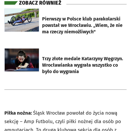
ZOBACZ RÓWNIEŻ
otworzy się w nowej karcie
Pierwszy w Polsce klub parakolarski
powstał we Wrocławiu. „Wiem, że nie
ma rzeczy niemożliwych"
otworzy się w nowej karcie
Trzy złote medale Katarzyny Węgrzyn.
Wrocławianka wygrała wszystko co
było do wygrania
Piłka nożna:
Śląsk Wrocław powołał do życia nową
sekcję – Amp Futbolu, czyli piłki nożnej dla osób po
amputacjach. To druga klubowa sekcja dla osób z