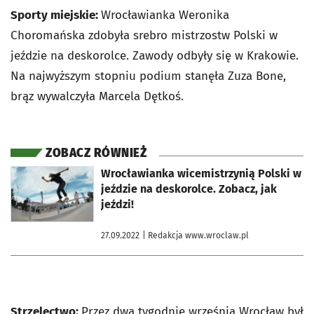
Sporty miejskie:
Wrocławianka Weronika
Choromańska zdobyła srebro mistrzostw Polski w
jeździe na deskorolce. Zawody odbyły się w Krakowie.
Na najwyższym stopniu podium stanęła Zuza Bone,
brąz wywalczyła Marcela Dętkoś.
ZOBACZ RÓWNIEŻ
otworzy się w nowej karcie
Wrocławianka wicemistrzynią Polski w
jeździe na deskorolce. Zobacz, jak
jeździ!
27.09.2022
| Redakcja www.wroclaw.pl
Strzelectwo:
Przez dwa tygodnie września Wrocław był