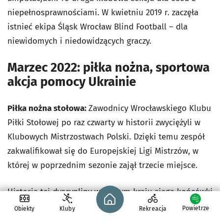
niepełnosprawnościami. W kwietniu 2019 r. zaczęła
istnieć ekipa Śląsk Wrocław Blind Football – dla
niewidomych i niedowidzących graczy.
Marzec 2022: piłka nożna, sportowa
akcja pomocy Ukrainie
Piłka nożna stołowa:
Zawodnicy Wrocławskiego Klubu
Piłki Stołowej po raz czwarty w historii zwyciężyli w
Klubowych Mistrzostwach Polski. Dzięki temu zespół
zakwalifikował się do Europejskiej Ligi Mistrzów, w
której w poprzednim sezonie zajął trzecie miejsce.
Historia tej dyscypliny w naszym kraju sięga końcówki
Strona główna - wroclaw.pl
lat 90. ubiegłego wieku.
Powietrze
Obiekty
Kluby
Rekreacja