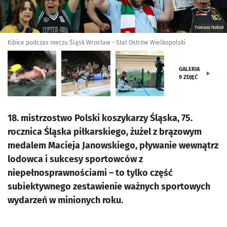
Tomasz Hołod
Kibice podczas meczu Śląsk Wrocław - Stal Ostrów Wielkopolski
GALERIA
9
ZDJĘĆ
18. mistrzostwo Polski koszykarzy Śląska, 75.
rocznica Śląska piłkarskiego, żużel z brązowym
medalem Macieja Janowskiego, pływanie wewnątrz
lodowca i sukcesy sportowców z
niepełnosprawnościami – to tylko część
subiektywnego zestawienie ważnych sportowych
wydarzeń w minionych roku.