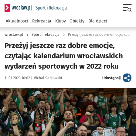
Serwis informacyjny wroclaw.pl podserwis: Sport i rekreacja
Menu
Aktualności
Rekreacja
Kluby
Obiekty
Dla dzieci
wroclaw.pl
Sport i rekreacja
Przeżyj jeszcze raz dobre emocje,
czytając kalendarium wrocławskich
wydarzeń sportowych w 2022 roku
Data publikacji:
Autor:
artykuł
11.01.2023 10:02 |
Michał Sałkowski
Udostępnij
Kliknij, aby zobaczyć galerię
Kliknij, aby powiększyć