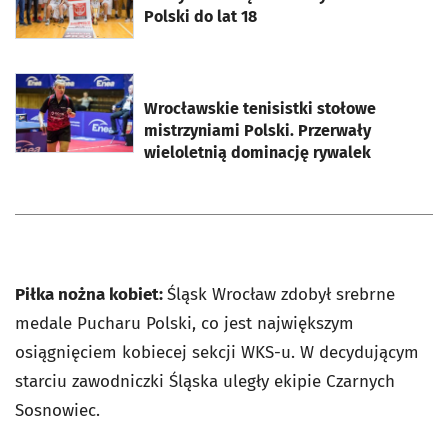
Polski do lat 18
otworzy się w nowej karcie
Wrocławskie tenisistki stołowe
mistrzyniami Polski. Przerwały
wieloletnią dominację rywalek
Piłka nożna kobiet:
Śląsk Wrocław zdobył srebrne
medale Pucharu Polski, co jest największym
osiągnięciem kobiecej sekcji WKS-u. W decydującym
starciu zawodniczki Śląska uległy ekipie Czarnych
Sosnowiec.