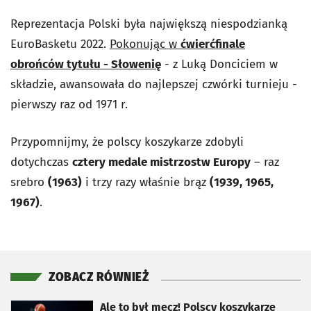
Reprezentacja Polski była największą niespodzianką
EuroBasketu 2022.
Pokonując w
ćwierćfinale
obrońców tytułu - Słowenię
- z Luką Donciciem w
składzie, awansowała do najlepszej czwórki turnieju -
pierwszy raz od 1971 r.
Przypomnijmy, że polscy koszykarze zdobyli
dotychczas
cztery medale mistrzostw Europy
– raz
srebro
(1963)
i trzy razy właśnie brąz
(1939, 1965,
1967)
.
ZOBACZ RÓWNIEŻ
otworzy się w nowej karcie
Ale to był mecz! Polscy koszykarze