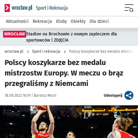
Serwis informacyjny wroclaw.pl podserwis: Sport i rekreacja
Menu
Aktualności
Rekreacja
Kluby
Obiekty
Dla dzieci
WROCŁAW
Stadion na Brochowie z nowym zapleczem dla
sportowców | ZDJĘCIA
wroclaw.pl
Sport i rekreacja
Polscy koszykarze bez medalu
mistrzostw Europy. W meczu o brąz
przegraliśmy z Niemcami
Data publikacji:
Autor:
artykuł
18.09.2022 16:19 |
Bartosz Moch
Udostępnij
Kliknij, aby powiększyć