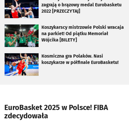
zagrają o brązowy medal Eurobasketu
2022 [PRZECZYTAJ]
otworzy się w nowej karcie
Koszykarscy mistrzowie Polski wracaja
na parkiet! Od piątku Memoriał
Wójcika [BILETY]
otworzy się w nowej karcie
Kosmiczna gra Polaków. Nasi
koszykarze w półfinale EuroBasketu!
EuroBasket 2025 w Polsce! FIBA
zdecydowała