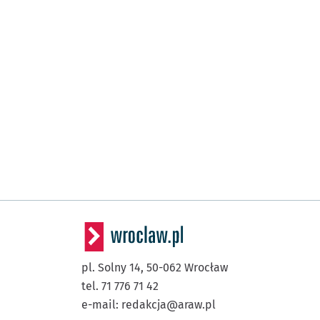
pl. Solny 14,
50-062
Wrocław
tel. 71 776 71 42
e-mail:
redakcja@araw.pl