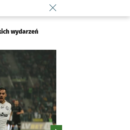
Wróć do artykułu Przeżyj jeszcze raz 
kich wydarzeń