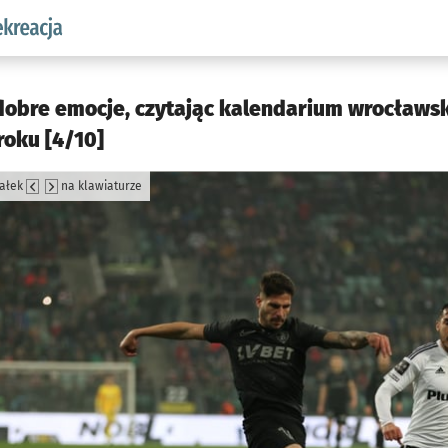
w.pl podserwis: Sport i rekreacja
 dobre emocje, czytając kalendarium wrocławs
roku [4/10]
załek
na klawiaturze