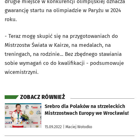
drugie miejsce w konkurencji olimpijskiej oznacza
gwarancję startu na olimpiadzie w Paryżu w 2024
roku.
- Teraz mogę skupić się na przygotowaniach do
Mistrzostw Świata w Kairze, na medalach, na
treningach, na rodzinie... Bez zbędnego stawiania
sobie wymagań co do kwalifikacji - podsumowuje
wicemistrzyni.
ZOBACZ RÓWNIEŻ
otworzy się w nowej karcie
Srebro dla Polaków na strzeleckich
Mistrzostwach Europy we Wrocławiu!
15.09.2022
| Maciej Wołodko