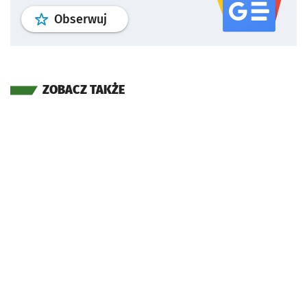
profil
google news
serwisu wroclaw
Obserwuj
ZOBACZ TAKŻE