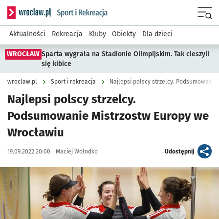
Serwis informacyjny wroclaw.pl podserwis: Sport i rekreacja
Menu
Aktualności
Rekreacja
Kluby
Obiekty
Dla dzieci
WROCŁAW
Sparta wygrała na Stadionie Olimpijskim. Tak cieszyli
się kibice
wroclaw.pl
Sport i rekreacja
Najlepsi polscy strzelcy. Podsumowanie
Najlepsi polscy strzelcy.
Podsumowanie Mistrzostw Europy we
Wrocławiu
Data publikacji:
Autor:
artykuł
19.09.2022 20:00 |
Maciej Wołodko
Udostępnij
Kliknij, aby powiększyć