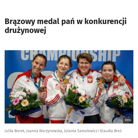
Brązowy medal pań w konkurencji
drużynowej
PZSS
Julita Borek, Joanna Warzynowska, Jolanta Samulewicz i Klaudia Breś