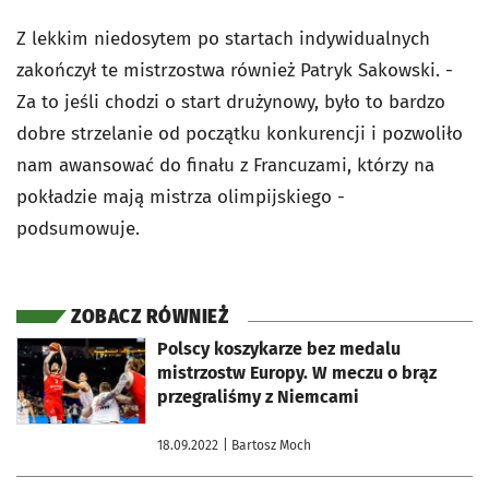
Z lekkim niedosytem po startach indywidualnych
zakończył te mistrzostwa również Patryk Sakowski. -
Za to jeśli chodzi o start drużynowy, było to bardzo
dobre strzelanie od początku konkurencji i pozwoliło
nam awansować do finału z Francuzami, którzy na
pokładzie mają mistrza olimpijskiego -
podsumowuje.
ZOBACZ RÓWNIEŻ
otworzy się w nowej karcie
Polscy koszykarze bez medalu
mistrzostw Europy. W meczu o brąz
przegraliśmy z Niemcami
18.09.2022
| Bartosz Moch