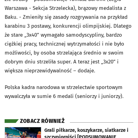
Warszawa - Sekcja Strzelecka), brązowy medalista z
Baku. - Zmieniły się zasady rozgrywania na przykład
karabinu 3 postawy, konkurencji olimpijskiej. Dlatego
że stare „3x40” wymagało samodyscypliny, bardzo
ciężkiej pracy, technicznej wytrzymałości i nie było
możliwości, by osoba strzelająca średnio w swoim
dobrym dniu strzeliła super. A teraz jest „3x20” i
większa nieprzewidywalność – dodaje.
Polska kadra narodowa w strzelectwie sportowym
wywalczyła w sumie 6 medali (seniorzy i juniorzy).
ZOBACZ RÓWNIEŻ
otworzy się w nowej karcie
Grali piłkarze, koszykarze, siatkarze i
szczypiorniści [PODSUMOWANIE