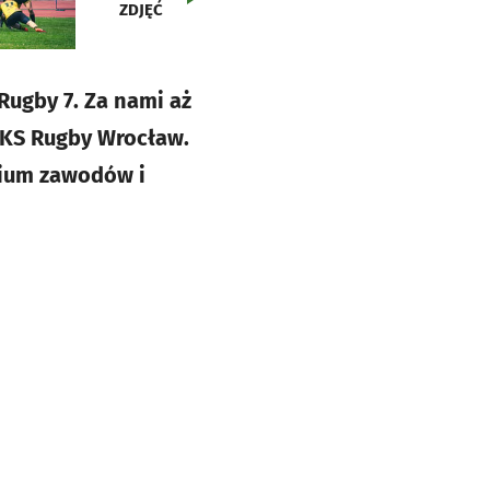
ZDJĘĆ
Rugby 7. Za nami aż
a KS Rugby Wrocław.
dium zawodów i