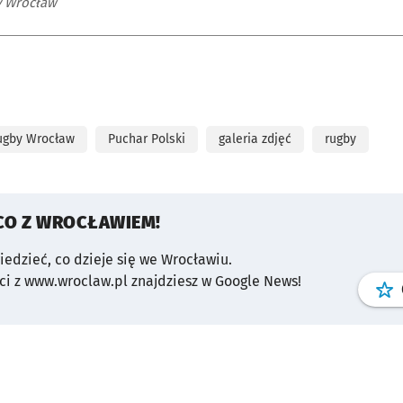
y Wrocław
ugby Wrocław
Puchar Polski
galeria zdjęć
rugby
CO Z WROCŁAWIEM!
wiedzieć, co dzieje się we Wrocławiu.
i z www.wroclaw.pl znajdziesz w Google News!