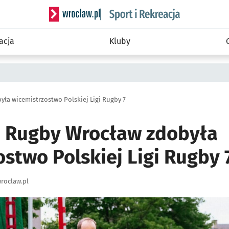
Serwis informacyjny wroclaw.pl podserwis: Sport 
acja
Kluby
ła wicemistrzostwo Polskiej Ligi Rugby 7
 Rugby Wrocław zdobyła
stwo Polskiej Ligi Rugby 
roclaw.pl
ię