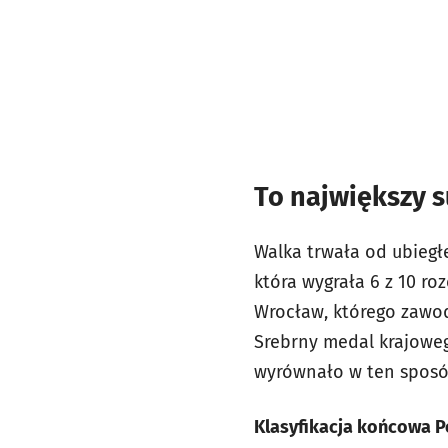
To największy s
Walka trwała od ubiegł
która wygrała 6 z 10 r
Wrocław, którego zawodn
Srebrny medal krajoweg
wyrównało w ten sposób
Klasyfikacja końcowa Po