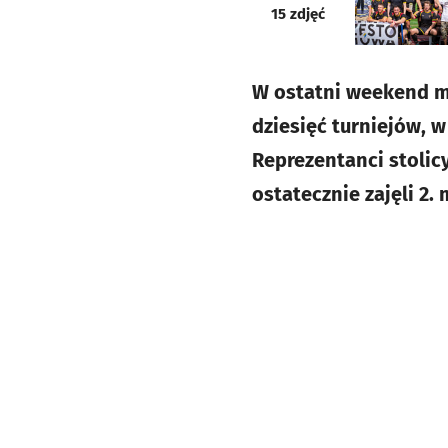
galeria
15
zdjęć
W ostatni weekend ma
dziesięć turniejów, 
Reprezentanci stolic
ostatecznie zajęli 2. 