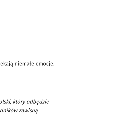
zekają niemałe emocje.
olski, który odbędzie
odników zawisną