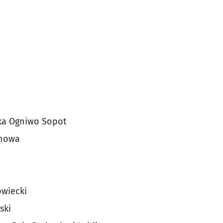
ka Ogniwo Sopot
chowa
wiecki
ski