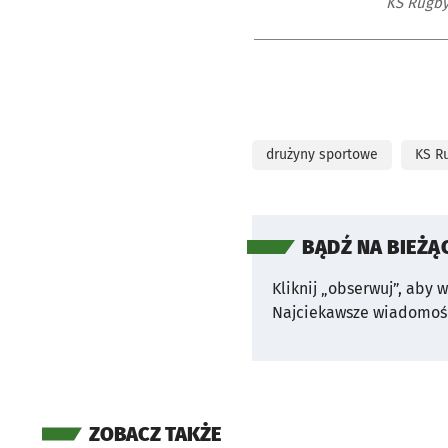
KS Rugb
drużyny sportowe
KS R
BĄDŹ NA BIEŻĄ
Kliknij „obserwuj”, aby 
Najciekawsze wiadomośc
ZOBACZ TAKŻE