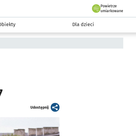
Powietrze
we Wrocławiu
i rekreacja
umiarkowane
Obiekty
Dla dzieci
7
artykuł
Udostępnij