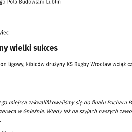
go Pola Budowlani Lublin
wiec
ny wielki sukces
on ligowy, kibiców drużyny KS Rugby Wrocław wciąż c
ego miejsca zakwalifikowaliśmy się do finału Pucharu P
czerwca w Gnieźnie. Wtedy też na szyjach naszych zaw
.