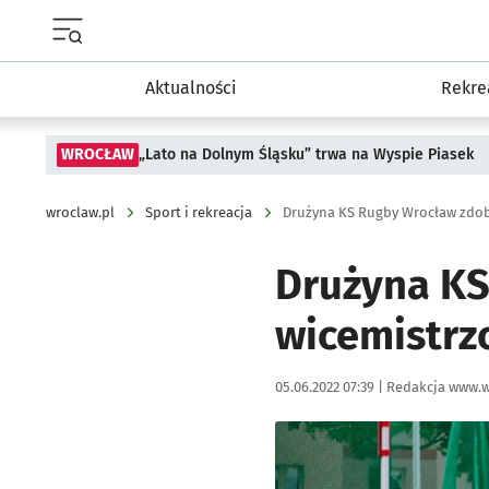
Menu główne portalu wroclaw.pl
Aktualności
Rekre
WROCŁAW
„Lato na Dolnym Śląsku” trwa na Wyspie Piasek
wroclaw.pl
Sport i rekreacja
Drużyna KS Rugby Wrocław zdoby
Drużyna KS
wicemistrzo
Data publikacji:
Autor:
05.06.2022 07:39 |
Redakcja www.w
Kliknij, aby zobaczyć galer