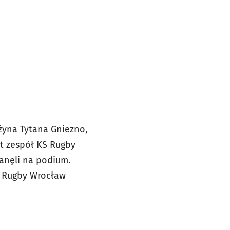
użyna Tytana Gniezno,
st zespół KS Rugby
tanęli na podium.
S Rugby Wrocław