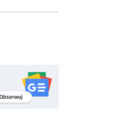
profil
google news
serwisu wroclaw.pl
Obserwuj