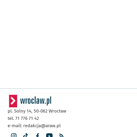
pl. Solny 14,
50-062
Wrocław
tel. 71 776 71 42
e-mail:
redakcja@araw.pl