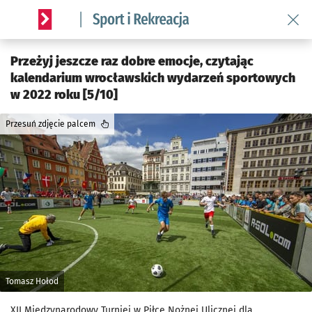
Wróć 
Serwis informacyjny wroclaw.pl podserwis: Sport i rekreacja
Przeżyj jeszcze raz dobre emocje, czytając
kalendarium wrocławskich wydarzeń sportowych
w 2022 roku [5/10]
Przesuń zdjęcie palcem
Tomasz Hołod
XII Międzynarodowy Turniej w Piłce Nożnej Ulicznej dla