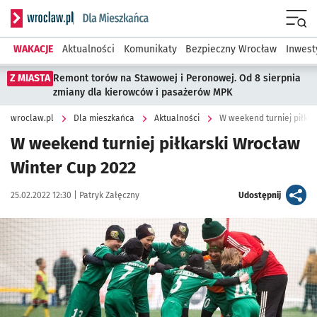
Serwis informacyjny wroclaw.pl podserwis: Dla mieszkańca
Menu
WAKACJE
Aktualności
Komunikaty
Bezpieczny Wrocław
Inwest
Z MIASTA
Remont torów na Stawowej i Peronowej. Od 8 sierpnia
zmiany dla kierowców i pasażerów MPK
wroclaw.pl
Dla mieszkańca
Aktualności
W weekend turniej piłka
W weekend turniej piłkarski Wrocław
Winter Cup 2022
Data publikacji:
Autor:
artykuł
25.02.2022 12:30 |
Patryk Załęczny
Udostępnij
Kliknij, aby powiększyć