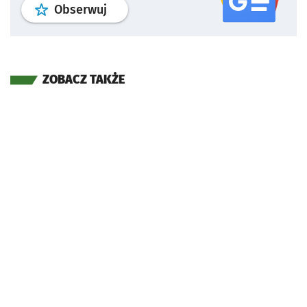
profil
google news
serwisu wroclaw
Obserwuj
ZOBACZ TAKŻE