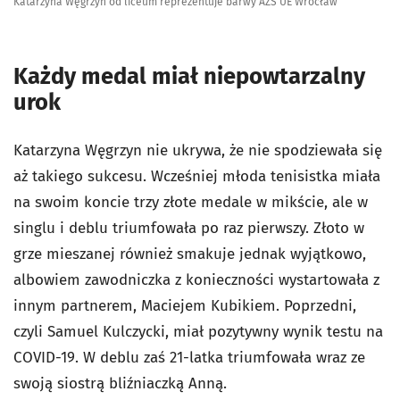
Katarzyna Węgrzyn od liceum reprezentuje barwy AZS UE Wrocław
Każdy medal miał niepowtarzalny
urok
Katarzyna Węgrzyn nie ukrywa, że nie spodziewała się
aż takiego sukcesu. Wcześniej młoda tenisistka miała
na swoim koncie trzy złote medale w mikście, ale w
singlu i deblu triumfowała po raz pierwszy. Złoto w
grze mieszanej również smakuje jednak wyjątkowo,
albowiem zawodniczka z konieczności wystartowała z
innym partnerem, Maciejem Kubikiem. Poprzedni,
czyli Samuel Kulczycki, miał pozytywny wynik testu na
COVID-19. W deblu zaś 21-latka triumfowała wraz ze
swoją siostrą bliźniaczką Anną.