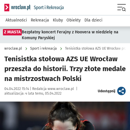
Serwis informacyjny wroclaw.pl podserwis: Sport i rekreacja
Menu
Aktualności
Rekreacja
Kluby
Obiekty
Dla dzieci
Z MIASTA
Bezpłatny koncert Ferajny z Hoovera w niedzielę na
Komuny Paryskiej
wroclaw.pl
Sport i rekreacja
Tenisistka stołowa AZS UE Wrocław
przeszła do historii. Trzy złote medale
na mistrzostwach Polski
Data publikacji:
Autor:
04.04.2022 15:14 |
Redakcja www.wroclaw.pl
|
artykuł
Udostępnij
aktualizacja:
4 lata temu, 05.04.2022
Kliknij, aby powiększyć