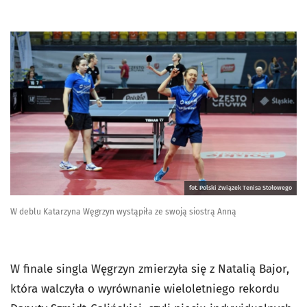
fot. Polski Związek Tenisa Stołowego
W deblu Katarzyna Węgrzyn wystąpiła ze swoją siostrą Anną
W finale singla Węgrzyn zmierzyła się z Natalią Bajor,
która walczyła o wyrównanie wieloletniego rekordu