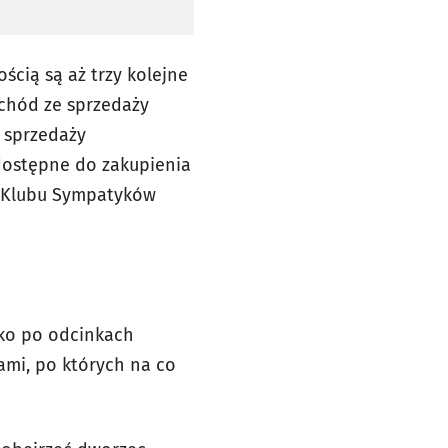
ością są aż trzy kolejne
ochód ze sprzedaży
 sprzedaży
dostępne do zakupienia
z Klubu Sympatyków
lko po odcinkach
ami, po których na co