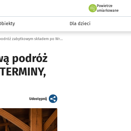
Powietrze
we Wrocławiu
i rekreacja
umiarkowane
Obiekty
Dla dzieci
Pociąg retro 2023. Wyrusz w wyjątkową podróż zabytkowym składem po Wrocławiu (TERMINY, CENY BILETÓW, TRASY)
wą podróż
(TERMINY,
artykuł
Udostępnij