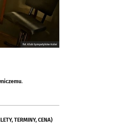
fot. Klub Sympatyków Kolei
owniczemu
.
ILETY, TERMINY, CENA)