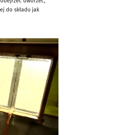
 obejrzeć dworzec,
j do składu jak