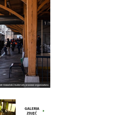
Piotr Kowalski/materiały prasowe organizatora
GALERIA
ZDJĘĆ