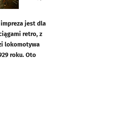
 impreza jest dla
iągami retro, z
zi lokomotywa
929 roku. Oto