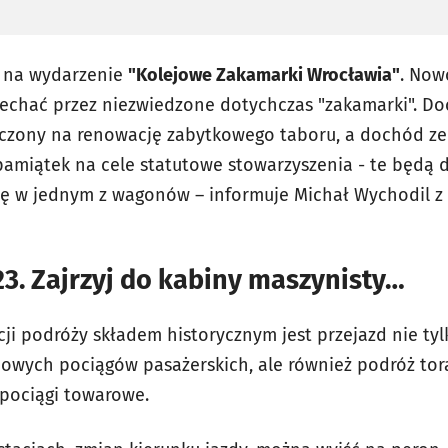
e na wydarzenie
"Kolejowe Zakamarki Wrocławia"
. Now
jechać przez niezwiedzone dotychczas "zakamarki". D
aczony na renowację zabytkowego taboru, a dochód ze
amiątek na cele statutowe stowarzyszenia - te będą 
się w jednym z wagonów – informuje Michał Wychodil 
23. Zajrzyj do kabiny maszynisty…
cji podróży składem historycznym jest przejazd nie ty
owych pociągów pasażerskich, ale również podróż tor
 pociągi towarowe.