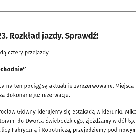
23. Rozkład jazdy. Sprawdź!
dą cztery przejazdy.
achodnie”
ca na ten pociąg są aktualnie zarezerwowane. Miejsc
za dokonane już rezerwacje.
rocław Główny, kierujemy się estakadą w kierunku Mik
torami do Dworca Świebodzkiego, zjeżdżamy w dół łą
ulicę Fabryczną i Robotniczą, przejedziemy pod nowy