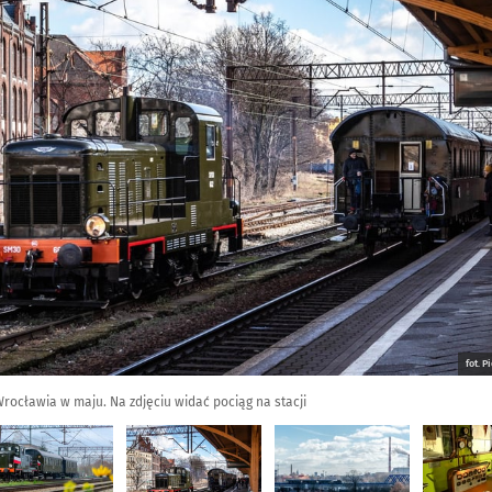
fot. 
Wrocławia w maju. Na zdjęciu widać pociąg na stacji