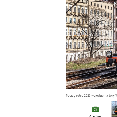
Pociąg retro 2023 wyjedzie na tory 
galeria
4
zdjęć