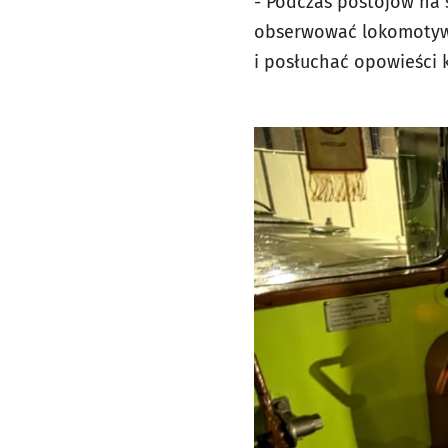
- Podczas postojów na 
obserwować lokomotywę
i posłuchać opowieści