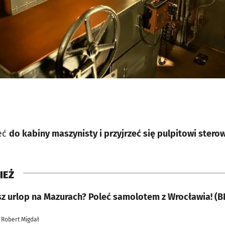
zeć
do kabiny maszynisty i przyjrzeć się pulpitowi ster
IEŻ
sz urlop na Mazurach? Poleć samolotem z Wrocławia! (B
 Robert Migdał