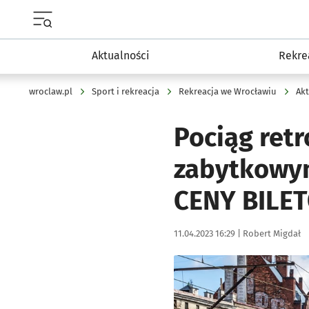
Menu główne portalu wroclaw.pl
Aktualności
Rekre
wroclaw.pl
Sport i rekreacja
Rekreacja we Wrocławiu
Akt
Pociąg ret
zabytkowym
CENY BILET
Data publikacji:
Autor:
11.04.2023 16:29 |
Robert Migdał
Kliknij, aby zobaczyć galer