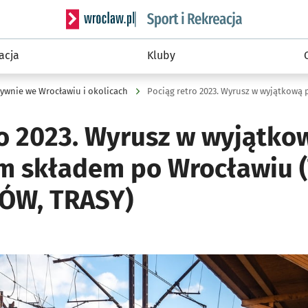
Serwis informacyjny wroclaw.pl podserwis: Sport 
acja
Kluby
ywnie we Wrocławiu i okolicach
ro 2023. Wyrusz w wyjątko
 składem po Wrocławiu 
ÓW, TRASY)
ię