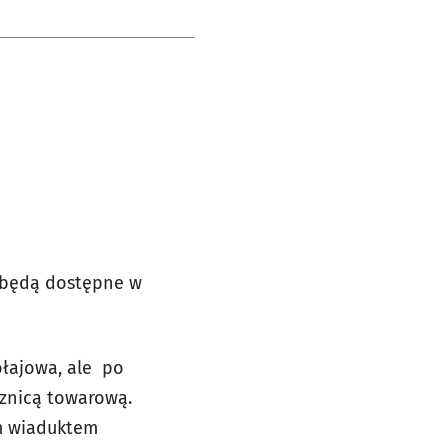
a będą dostępne w
ołajowa, ale po
cznicą towarową.
m wiaduktem