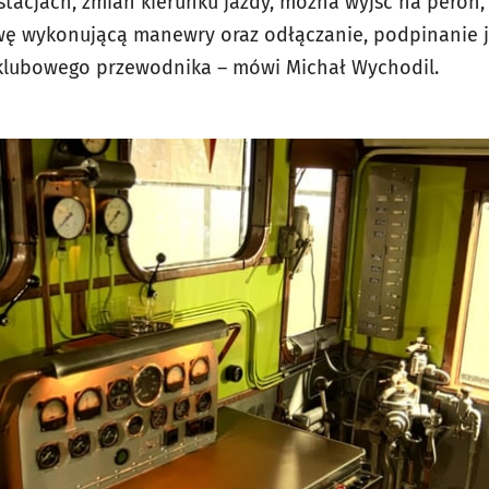
stacjach, zmian kierunku jazdy, można wyjść na peron,
 wykonującą manewry oraz odłączanie, podpinanie je
 klubowego przewodnika – mówi Michał Wychodil.