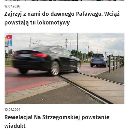
artykuł z galerią zdjęć
12.07.2026
Zajrzyj z nami do dawnego Pafawagu. Wciąż
powstają tu lokomotywy
artykuł z galerią zdjęć
10.07.2026
Rewelacja! Na Strzegomskiej powstanie
wiadukt