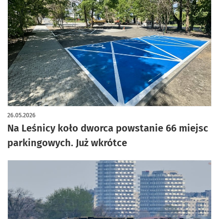
artykuł z galerią zdjęć
26.05.2026
Na Leśnicy koło dworca powstanie 66 miejsc
parkingowych. Już wkrótce