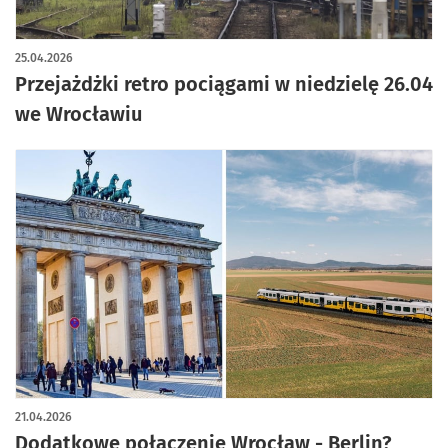
artykuł z galerią zdjęć
25.04.2026
Przejażdżki retro pociągami w niedzielę 26.04
we Wrocławiu
21.04.2026
Dodatkowe połączenie Wrocław - Berlin?