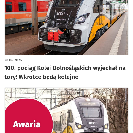
artykuł z galerią zdjęć
30.06.2026
100. pociąg Kolei Dolnośląskich wyjechał na
tory! Wkrótce będą kolejne