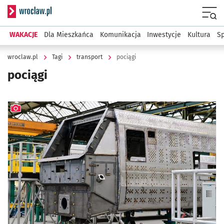
Serwis informacyjny wroclaw.pl
Menu
WAKACJE
Dla Mieszkańca
Komunikacja
Inwestycje
Kultura
Sp
wroclaw.pl
Tagi
transport
pociągi
pociągi