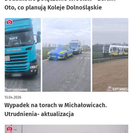
Oto, co planują Koleje Dolnośląskie
artykuł z galerią zdjęć
13.04.2026
Wypadek na torach w Michałowicach.
Utrudnienia- aktualizacja