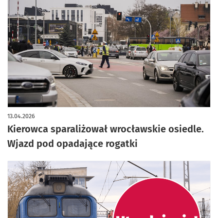
artykuł z galerią zdjęć
13.04.2026
Kierowca sparaliżował wrocławskie osiedle.
Wjazd pod opadające rogatki