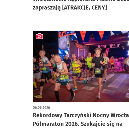
zapraszają [ATRAKCJE, CENY]
artykuł z galerią zdjęć
06.06.2026
Rekordowy Tarczyński Nocny Wrocł
Półmaraton 2026. Szukajcie się na