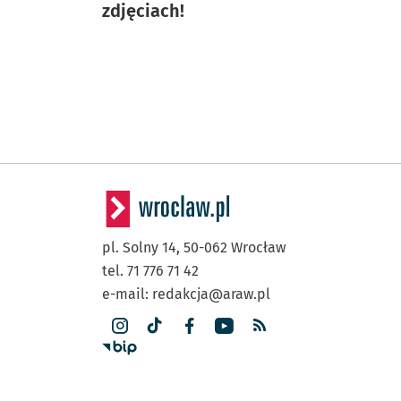
zdjęciach!
pl. Solny 14,
50-062
Wrocław
tel. 71 776 71 42
e-mail:
redakcja@araw.pl