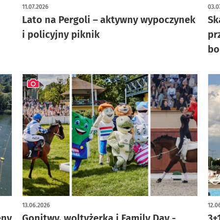
artykuł z galerią zdjęć
11.07.2026
03.0
Lato na Pergoli – aktywny wypoczynek
Sk
i policyjny piknik
pr
bo
artykuł z galerią zdjęć
13.06.2026
12.0
eny
Gonitwy, woltyżerka i Family Day -
3+