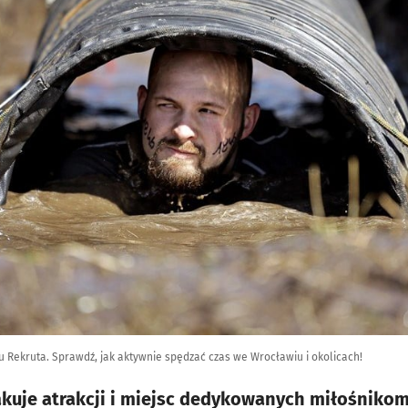
gu Rekruta. Sprawdź, jak aktywnie spędzać czas we Wrocławiu i okolicach!
akuje atrakcji i miejsc dedykowanych miłośniko