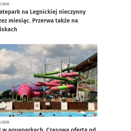
7.2026
atepark na Legnickiej nieczynny
zez miesiąc. Przerwa także na
iskach
6.2026
1 w aquaparkach. Czasowa oferta od