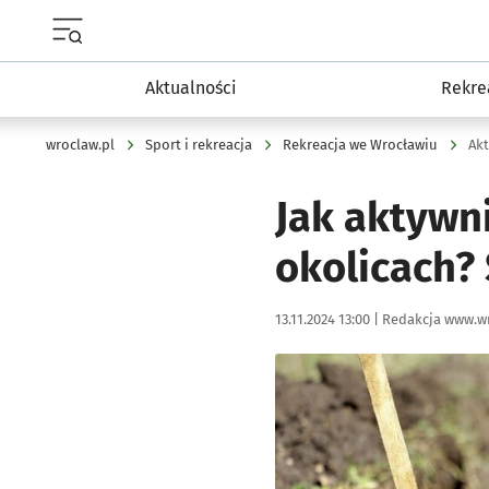
Menu główne portalu wroclaw.pl
Aktualności
Rekre
wroclaw.pl
Sport i rekreacja
Rekreacja we Wrocławiu
Akt
Jak aktywn
okolicach?
Data publikacji:
Autor:
13.11.2024 13:00 |
Redakcja www.wr
Kliknij, aby powiększyć