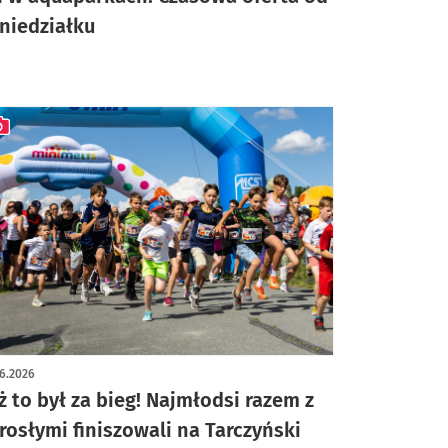
niedziałku
ykuł z galerią zdjęć
6.2026
ż to był za bieg! Najmłodsi razem z
rosłymi finiszowali na Tarczyński