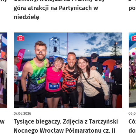
góra atrakcji na Partynicach w
po
niedzielę
artykuł z galerią zdjęć
art
07.06.2026
06.0
aw
Tysiące biegaczy. Zdjęcia z Tarczyński
Có
Nocnego Wrocław Półmaratonu cz. II
do