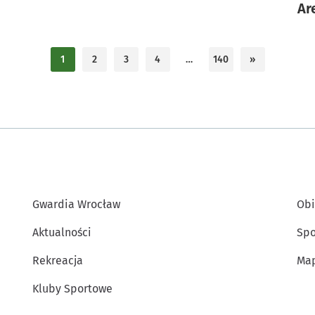
Ar
1
2
3
4
…
140
»
Gwardia Wrocław
Obi
Aktualności
Spo
Rekreacja
Map
Kluby Sportowe