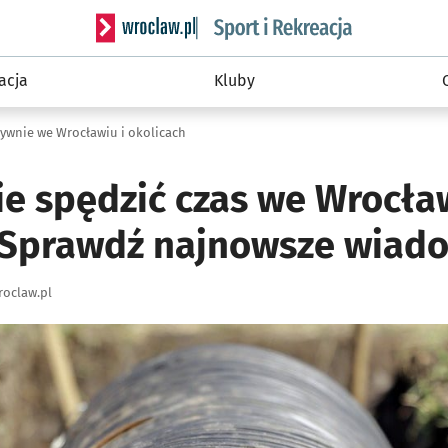
Serwis informacyjny wroclaw.pl podserwis: Sport 
acja
Kluby
ywnie we Wrocławiu i okolicach
ie spędzić czas we Wrocław
 Sprawdź najnowsze wiado
oclaw.pl