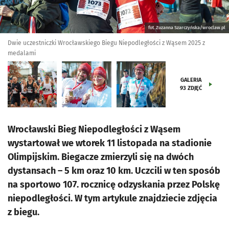
fot. Zuzanna Szarczyńska/wroclaw.pl
Dwie uczestniczki Wrocławskiego Biegu Niepodległości z Wąsem 2025 z
medalami
GALERIA
93
ZDJĘĆ
Wrocławski Bieg Niepodległości z Wąsem
wystartował we wtorek 11 listopada na stadionie
Olimpijskim. Biegacze zmierzyli się na dwóch
dystansach – 5 km oraz 10 km. Uczcili w ten sposób
na sportowo 107. rocznicę odzyskania przez Polskę
niepodległości. W tym artykule znajdziecie zdjęcia
z biegu.