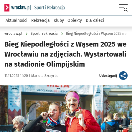
Serwis informacyjny wroclaw.pl podserwis: Sport i rekreacja
Menu
Aktualności
Rekreacja
Kluby
Obiekty
Dla dzieci
wroclaw.pl
Sport i rekreacja
Bieg Niepodległości z Wąsem 2025 we Wr
Bieg Niepodległości z Wąsem 2025 we
Wrocławiu na zdjęciach. Wystartowali
na stadionie Olimpijskim
Data publikacji:
Autor:
artykuł
11.11.2025 14:20 |
Mariola Szczyrba
Udostępnij
Kliknij, aby zobaczyć galerię