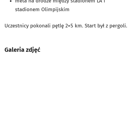
meta na drodze między stadionem LA i
stadionem Olimpijskim
Uczestnicy pokonali pętlę 2×5 km. Start był z pergoli.
Galeria zdjęć