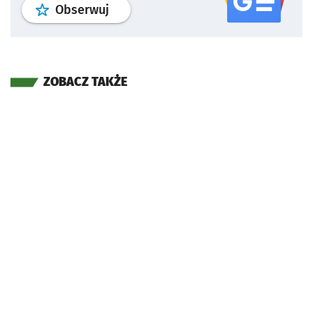
profil
google news
serwisu wroclaw
Obserwuj
ZOBACZ TAKŻE