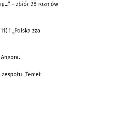
zę...” – zbiór 28 rozmów
11) i „Polska zza
 Angora.
 zespołu „Tercet