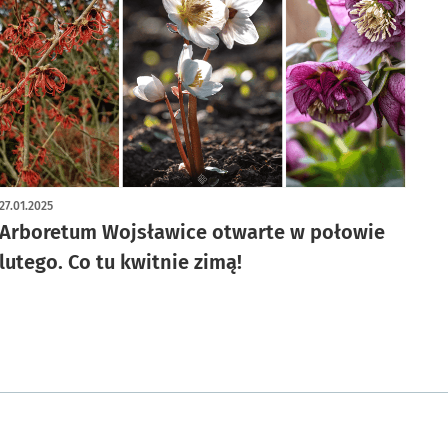
artykuł z galerią zdjęć
27.01.2025
Arboretum Wojsławice otwarte w połowie
lutego. Co tu kwitnie zimą!