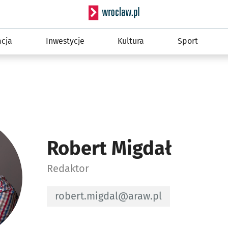
Serwis informacyjny wro
cja
Inwestycje
Kultura
Sport
Robert Migdał
Redaktor
Adres e-mail do Redaktor - Robert Mi
robert.migdal@araw.pl