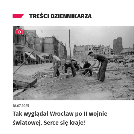
TREŚCI DZIENNIKARZA
artykuł z galerią zdjęć
18.07.2025
Tak wyglądał Wrocław po II wojnie
światowej. Serce się kraje!