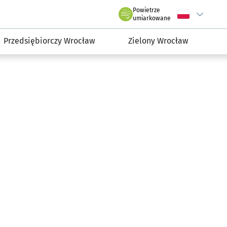
claw.pl
Powietrze
Wybierz język
C
we Wrocławiu
umiarkowane
Przedsiębiorczy Wrocław
Zielony Wrocław
gdał: