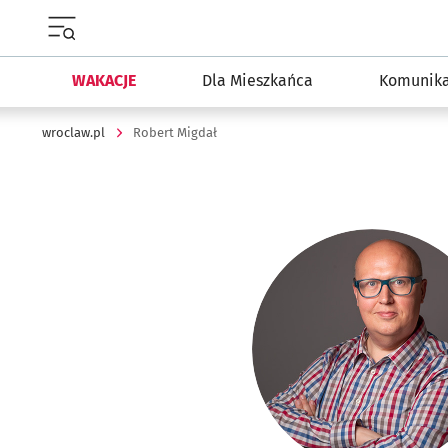
Menu główne portalu wroclaw.pl
WAKACJE
Dla Mieszkańca
Komunika
wroclaw.pl
Robert Migdał