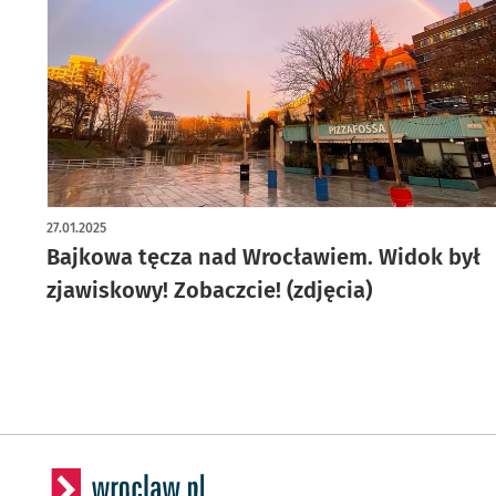
artykuł z galerią zdjęć
27.01.2025
Bajkowa tęcza nad Wrocławiem. Widok był
zjawiskowy! Zobaczcie! (zdjęcia)