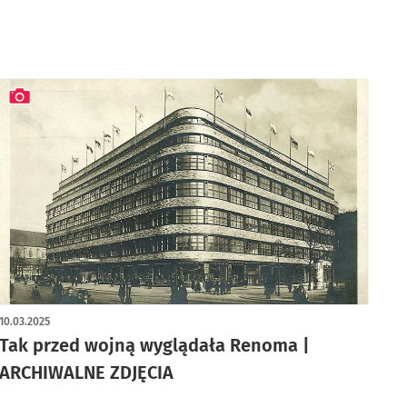
artykuł z galerią zdjęć
10.03.2025
Tak przed wojną wyglądała Renoma |
ARCHIWALNE ZDJĘCIA