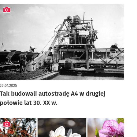
artykuł z galerią zdjęć
29.01.2025
Tak budowali autostradę A4 w drugiej
połowie lat 30. XX w.