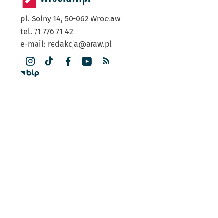
pl. Solny 14,
50-062
Wrocław
tel. 71 776 71 42
e-mail:
redakcja@araw.pl