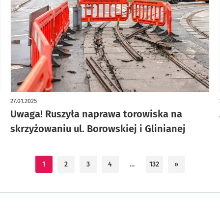
artykuł z galerią zdjęć
27.01.2025
Uwaga! Ruszyła naprawa torowiska na
skrzyżowaniu ul. Borowskiej i Glinianej
1
2
3
4
…
132
»