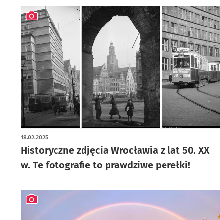
artykuł z galerią zdjęć
18.02.2025
Historyczne zdjęcia Wrocławia z lat 50. XX
w. Te fotografie to prawdziwe perełki!