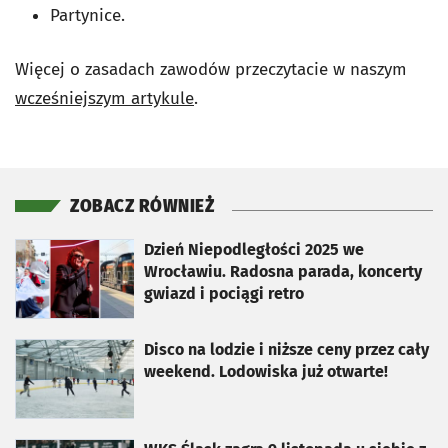
Partynice.
Więcej o zasadach zawodów przeczytacie w naszym
wcześniejszym artykule
.
ZOBACZ RÓWNIEŻ
otworzy się w nowej karcie
Dzień Niepodległości 2025 we
Wrocławiu. Radosna parada, koncerty
gwiazd i pociągi retro
otworzy się w nowej karcie
Disco na lodzie i niższe ceny przez cały
weekend. Lodowiska już otwarte!