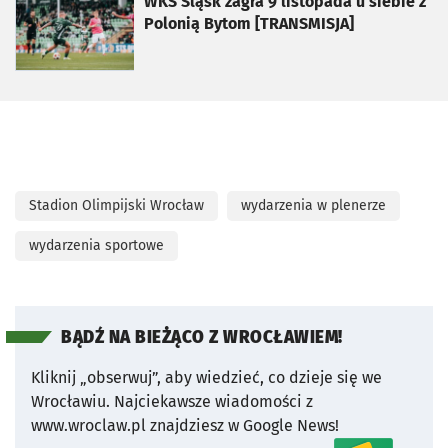
otworzy się w nowej karcie
WKS Śląsk zagra 9 listopada u siebie z
Polonią Bytom [TRANSMISJA]
Stadion Olimpijski Wrocław
wydarzenia w plenerze
wydarzenia sportowe
BĄDŹ NA BIEŻĄCO Z WROCŁAWIEM!
Kliknij „obserwuj”, aby wiedzieć, co dzieje się we
Wrocławiu.
Najciekawsze wiadomości z
www.wroclaw.pl znajdziesz w Google News!