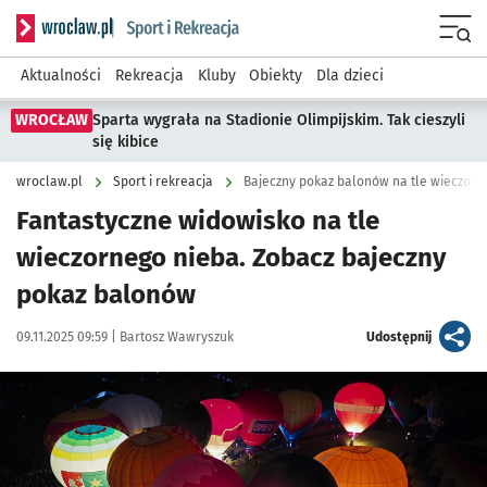
Serwis informacyjny wroclaw.pl podserwis: Sport i rekreacja
Menu
Aktualności
Rekreacja
Kluby
Obiekty
Dla dzieci
WROCŁAW
Sparta wygrała na Stadionie Olimpijskim. Tak cieszyli
się kibice
wroclaw.pl
Sport i rekreacja
Bajeczny pokaz balonów na tle wieczorn
Fantastyczne widowisko na tle
wieczornego nieba. Zobacz bajeczny
pokaz balonów
Data publikacji:
Autor:
artykuł
09.11.2025 09:59 |
Bartosz Wawryszuk
Udostępnij