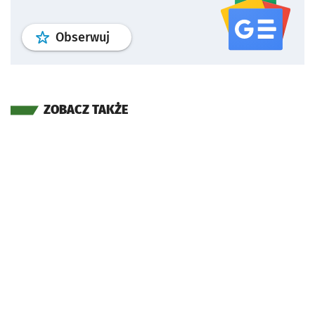
profil
google news
serwisu wroclaw
Obserwuj
ZOBACZ TAKŻE