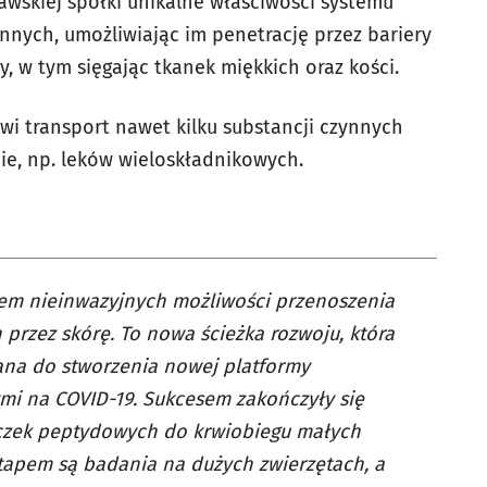
awskiej spółki unikalne właściwości systemu
ynnych, umożliwiając im penetrację przez bariery
 w tym sięgając tkanek miękkich oraz kości.
wi transport nawet kilku substancji czynnych
ie, np. leków wieloskładnikowych.
em nieinwazyjnych możliwości przenoszenia
przez skórę. To nowa ścieżka rozwoju, która
ana do stworzenia nowej platformy
mi na COVID-19. Sukcesem zakończyły się
czek peptydowych do krwiobiegu małych
etapem są badania na dużych zwierzętach, a