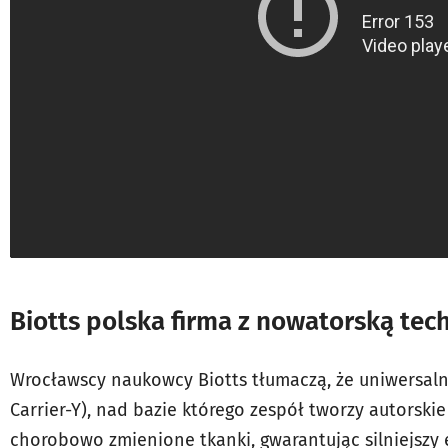
Biotts polska firma z nowatorską tec
Wrocławscy naukowcy Biotts tłumaczą, że uniwersaln
Carrier-Y), nad bazie którego zespół tworzy autorski
chorobowo zmienione tkanki, gwarantując silniejszy e