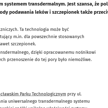
m systemem transdermalnym. Jest szansa, że po
ody podawania leków i szczepionek także przec
eczniczych. Ta technologia może być
rtujący m.in. dla powszechnie stosowanych
nawet szczepionek.
transdermalnego, dzięki opracowanemu nośnikowi
rych przenoszenie do tej pory było niemożliwe.
cławskim Parku Technologicznym
przy ul.
ania uniwersalnego transdermalnego systemu