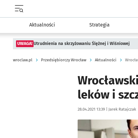
Menu główne portalu wroclaw.pl
Aktualności
Strategia
UWAGA!
Utrudnienia na skrzyżowaniu Ślężnej i Wiśniowej
wroclaw.pl
Przedsiębiorczy Wrocław
Aktualności
Wrocła
Wrocławski
leków i sz
Data publikacji:
Autor:
28.04.2021 13:39 |
Jarek Ratajczak
Kliknij, aby powiększyć