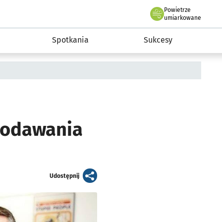
Powietrze
we Wrocławiu
a rozwoju przedsiębiorczości miasta Wrocławia
umiarkowane
Spotkania
Sukcesy
 podawania
artykuł
Udostępnij