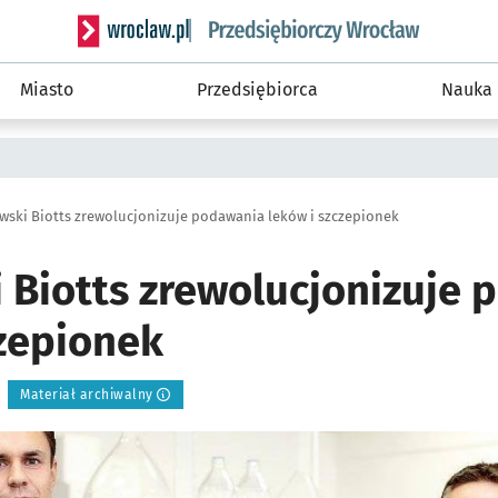
Serwis informacyjny wroclaw.pl podserwis: Strategi
Miasto
Przedsiębiorca
Nauka
wski Biotts zrewolucjonizuje podawania leków i szczepionek
 Biotts zrewolucjonizuje
czepionek
Materiał archiwalny