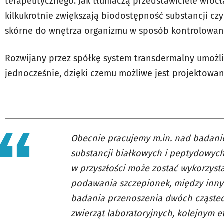
terapeutycznego. Jak tłumaczą przedstawiciele wrocł
kilkukrotnie zwiększają biodostępność substancji cz
skórne do wnętrza organizmu w sposób kontrolowany,
Rozwijany przez spółkę system transdermalny umożli
jednocześnie, dzięki czemu możliwe jest projektowan
Obecnie pracujemy m.in. nad badani
substancji białkowych i peptydowych 
w przyszłości może zostać wykorzyst
podawania szczepionek, między inny
badania przenoszenia dwóch cząste
zwierząt laboratoryjnych, kolejnym 