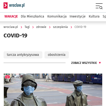
Serwis informacyjny wroclaw.pl
Menu
WAKACJE
Dla Mieszkańca
Komunikacja
Inwestycje
Kultura
Sp
wroclaw.pl
Tagi
zdrowie
szczepienia
COVID-19
COVID-19
tarcza antykryzysowa
obostrzenia
ZOBACZ WSZYSTKIE