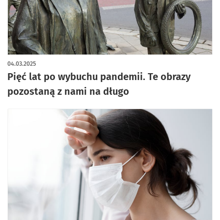
artykuł z galerią zdjęć
04.03.2025
Pięć lat po wybuchu pandemii. Te obrazy
pozostaną z nami na długo