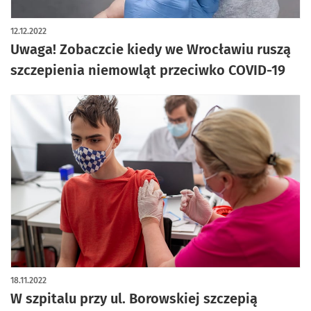
artykuł z galerią zdjęć
12.12.2022
Uwaga! Zobaczcie kiedy we Wrocławiu ruszą
szczepienia niemowląt przeciwko COVID-19
18.11.2022
W szpitalu przy ul. Borowskiej szczepią