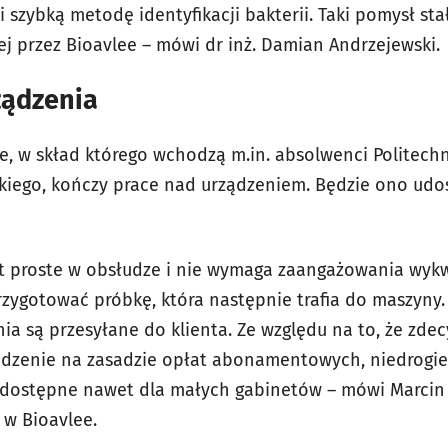
 szybką metodę identyfikacji bakterii. Taki pomysł sta
j przez Bioavlee – mówi dr inż. Damian Andrzejewski.
ządzenia
e, w skład którego wchodzą m.in. absolwenci Politechn
kiego, kończy prace nad urządzeniem. Będzie ono udo
st proste w obsłudze i nie wymaga zaangażowania wyk
zygotować próbkę, która następnie trafia do maszyny. P
ia są przesyłane do klienta. Ze względu na to, że zde
ądzenie na zasadzie opłat abonamentowych, niedrogi
 dostępne nawet dla małych gabinetów – mówi Marcin 
 w Bioavlee.