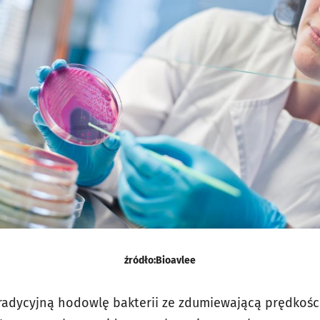
źródło:Bioavlee
radycyjną hodowlę bakterii ze zdumiewającą prędkością