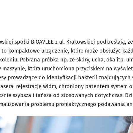
skiej spółki BIOAVLEE z ul. Krakowskiej podkreślają, że
e to kompaktowe urządzenie, które może obsłużyć każ
leniu. Pobrana próbka np. ze skóry, ucha, oka itp. um
 maszynie, która uruchomiona przyciskiem na wyświe
esy prowadzące do identyfikacji bakterii znajdujących
lasera, rejestrację widm, chroniony patentem system 
acznie szybsza i tańsza od stosowanych dotychczas. Dz
imalizowania problemu profilaktycznego podawania a