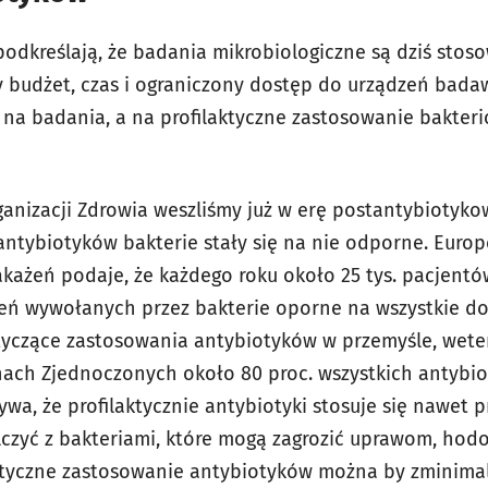
dkreślają, że badania mikrobiologiczne są dziś stoso
 budżet, czas i ograniczony dostęp do urządzeń bad
e na badania, a na profilaktyczne zastosowanie bakter
anizacji Zdrowia weszliśmy już w erę postantybiotyko
antybiotyków bakterie stały się na nie odporne. Euro
 Zakażeń podaje, że każdego roku około 25 tys. pacjentó
ń wywołanych przez bakterie oporne na wszystkie dos
tyczące zastosowania antybiotyków w przemyśle, wete
nach Zjednoczonych około 80 proc. wszystkich antybi
a, że profilaktycznie antybiotyki stosuje się nawet pr
lczyć z bakteriami, które mogą zagrozić uprawom, hod
ilaktyczne zastosowanie antybiotyków można by zminima