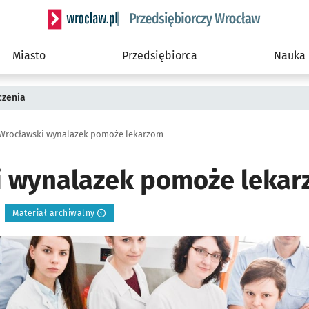
Serwis informacyjny wroclaw.pl podserwis: Strategi
Miasto
Przedsiębiorca
Nauka
czenia
Wrocławski wynalazek pomoże lekarzom
 wynalazek pomoże leka
Materiał archiwalny