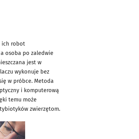
 ich robot
da osoba po zaledwie
ieszczana jest w
tlaczu wykonuje bez
 się w próbce. Metoda
optyczny i komputerową
ięki temu może
ntybiotyków zwierzętom.