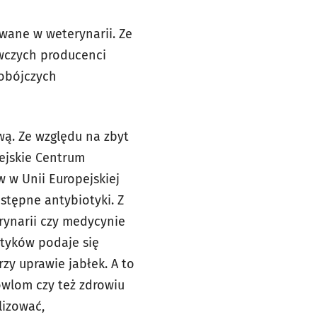
wane w weterynarii. Ze
awczych producenci
iobójczych
wą. Ze względu na zbyt
pejskie Centrum
w w Unii Europejskiej
tępne antybiotyki. Z
rynarii czy medycynie
otyków podaje się
zy uprawie jabłek. A to
owlom czy też zdrowiu
lizować,