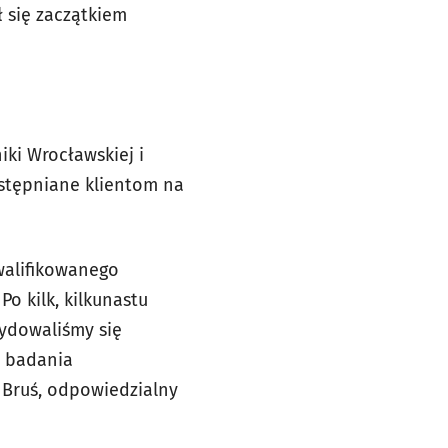
ł się zaczątkiem
iki Wrocławskiej i
stępniane klientom na
walifikowanego
o kilk, kilkunastu
cydowaliśmy się
e badania
Bruś, odpowiedzialny