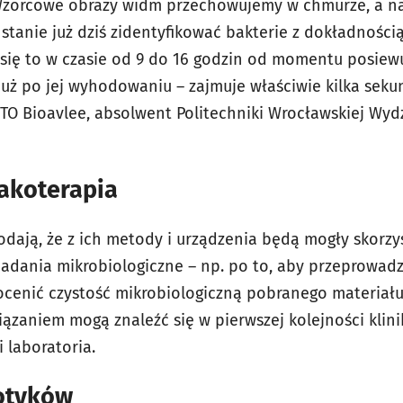
. Wzorcowe obrazy widm przechowujemy w chmurze, a na
 stanie już dziś zidentyfikować bakterie z dokładnośc
je się to w czasie od 9 do 16 godzin od momentu posi
już po jej wyhodowaniu – zajmuje właściwie kilka sekun
TO Bioavlee, absolwent Politechniki Wrocławskiej Wy
akoterapia
odają, że z ich metody i urządzenia będą mogły skorzys
badania mikrobiologiczne – np. po to, aby przeprowadz
ocenić czystość mikrobiologiczną pobranego materiał
zaniem mogą znaleźć się w pierwszej kolejności klinik
 laboratoria.
otyków