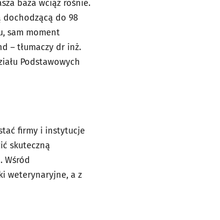
sza baza wciąż rośnie.
ią dochodzącą do 98
ewu, sam moment
d – tłumaczy dr inż.
działu Podstawowych
tać firmy i instytucje
ić skuteczną
u. Wśród
i weterynaryjne, a z