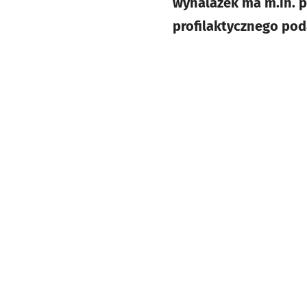
wynalazek ma m.in. p
profilaktycznego po