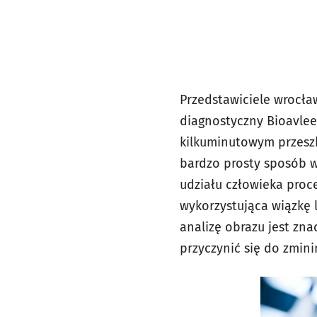
Przedstawiciele wrocław
diagnostyczny Bioavle
kilkuminutowym przeszko
bardzo prosty sposób w
udziału człowieka proc
wykorzystująca wiązkę 
analizę obrazu jest zn
przyczynić się do zmin