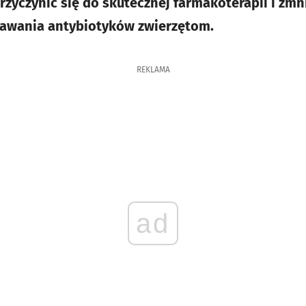
rzyczynić się do skutecznej farmakoterapii i zm
dawania antybiotyków zwierzętom.
REKLAMA
ad