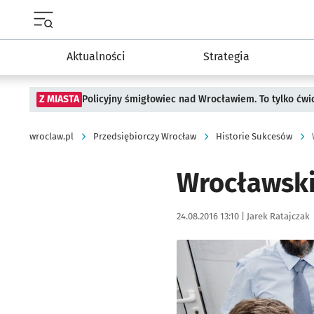
Menu główne portalu wroclaw.pl
Aktualności
Strategia
Z MIASTA
Policyjny śmigłowiec nad Wrocławiem. To tylko ćwi
wroclaw.pl
Przedsiębiorczy Wrocław
Historie Sukcesów
Wrocławski
Data publikacji:
Autor:
24.08.2016 13:10 |
Jarek Ratajczak
Kliknij, aby powiększyć