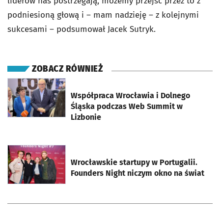
liderów nas postrzegają, możemy przejść przez to z
podniesioną głową i – mam nadzieję – z kolejnymi
sukcesami – podsumował Jacek Sutryk.
ZOBACZ RÓWNIEŻ
otworzy się w nowej karcie
Współpraca Wrocławia i Dolnego
Śląska podczas Web Summit w
Lizbonie
otworzy się w nowej karcie
Wrocławskie startupy w Portugalii.
Founders Night niczym okno na świat