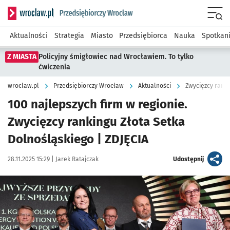
Serwis informacyjny wroclaw.pl podserwis: Strategia rozwo
Menu
Aktualności
Strategia
Miasto
Przedsiębiorca
Nauka
Spotkan
Z MIASTA
Policyjny śmigłowiec nad Wrocławiem. To tylko
ćwiczenia
wroclaw.pl
Przedsiębiorczy Wrocław
Aktualności
Zwycięzcy ranki
100 najlepszych firm w regionie.
Zwycięzcy rankingu Złota Setka
Dolnośląskiego | ZDJĘCIA
Data publikacji:
Autor:
artykuł
28.11.2025 15:29 |
Jarek Ratajczak
Udostępnij
Kliknij, aby zobaczyć galerię