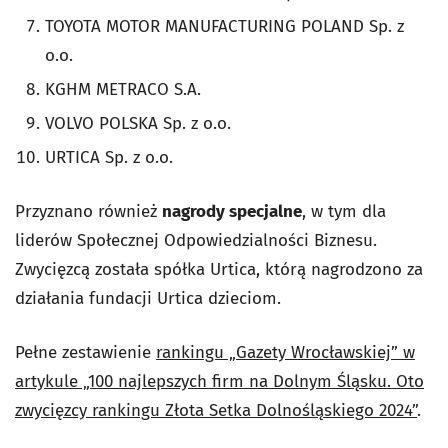
TOYOTA MOTOR MANUFACTURING POLAND Sp. z
o.o.
KGHM METRACO S.A.
VOLVO POLSKA Sp. z o.o.
URTICA Sp. z o.o.
Przyznano również
nagrody specjalne
, w tym dla
liderów Społecznej Odpowiedzialności Biznesu.
Zwycięzcą została spółka Urtica, którą nagrodzono
za
działania fundacji Urtica dzieciom.
Pełne zestawienie
rankingu „Gazety Wrocławskiej” w
artykule „100 najlepszych firm na Dolnym Śląsku. Oto
zwycięzcy rankingu Złota Setka Dolnośląskiego 2024”
.