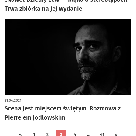
Trwa zbiórka na jej wydanie
21.04.2021
Scena jest miejscem świętym. Rozmowa z
Pierre'em Jodlowskim
«
1
2
3
4
…
41
»