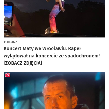
artykuł z galerią zdjęć
15.07.2022
Koncert Maty we Wrocławiu. Raper
wylądował na koncercie ze spadochronem!
[ZOBACZ ZDJĘCIA]