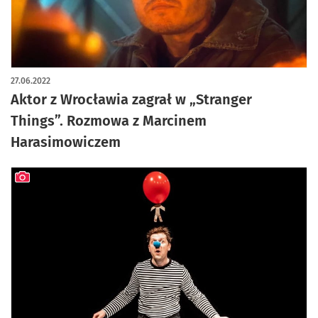
artykuł z galerią zdjęć
27.06.2022
Aktor z Wrocławia zagrał w „Stranger
Things”. Rozmowa z Marcinem
Harasimowiczem