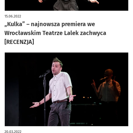
artykuł z galerią zdjęć
15.06.2022
„Kulka” – najnowsza premiera we
Wrocławskim Teatrze Lalek zachwyca
[RECENZJA]
20.03.2022