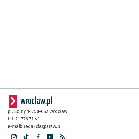
pl. Solny 14,
50-062
Wrocław
tel. 71 776 71 42
e-mail:
redakcja@araw.pl