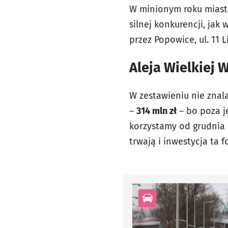
W minionym roku miasto
silnej konkurencji, ja
przez Popowice, ul. 11 
Aleja Wielkiej 
W zestawieniu nie znala
–
314 mln zł
– bo poza j
korzystamy od grudnia 
trwają i inwestycja ta 
kategoria Infrastrukt