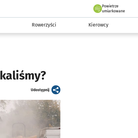
Powietrze
we Wrocławiu
munikacja
umiarkowane
Rowerzyści
Kierowcy
skaliśmy?
artykuł
Udostępnij