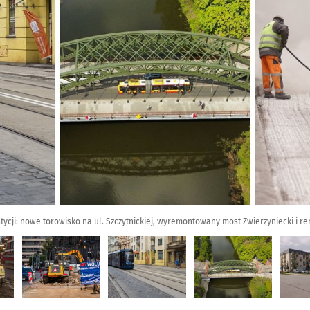
tycji: nowe torowisko na ul. Szczytnickiej, wyremontowany most Zwierzyniecki i r