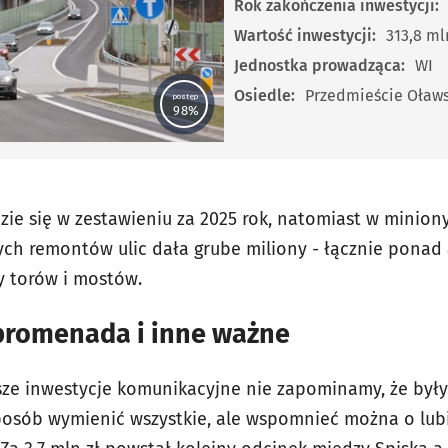
Rok zakończenia inwestycji:
Wartość inwestycji:
313,8 mln
Jednostka prowadząca:
WI
Osiedle:
Przedmieście Oławs
postęp
98%
dzie się w zestawieniu za 2025 rok, natomiast w minio
ch remontów ulic dała grube miliony - łącznie ponad 
y torów i mostów.
 promenada i inne ważne
ze inwestycje komunikacyjne nie zapominamy, że były 
sposób wymienić wszystkie, ale wspomnieć można o lub