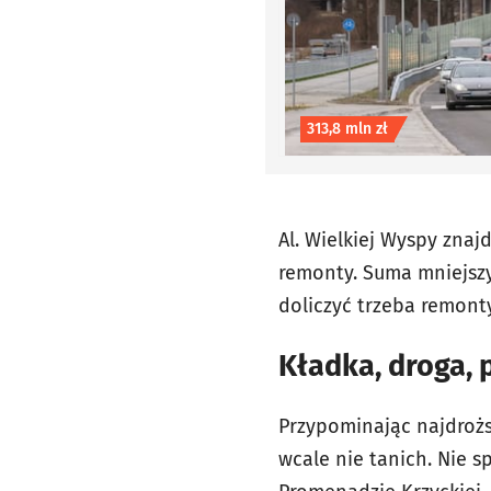
Koszt inwestycji
313,8 mln zł
Al. Wielkiej Wyspy znaj
remonty. Suma mniejszy
doliczyć trzeba remont
Kładka, droga,
Przypominając najdrożs
wcale nie tanich. Nie 