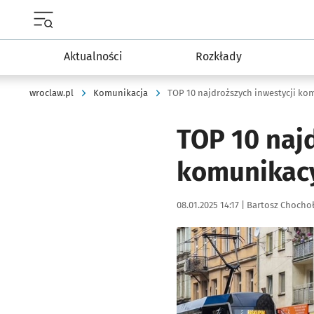
Menu główne portalu wroclaw.pl
Aktualności
Rozkłady
wroclaw.pl
Komunikacja
TOP 10 najdroższych inwestycji ko
TOP 10 naj
komunikacy
Data publikacji:
Autor:
08.01.2025 14:17 |
Bartosz Chocho
Kliknij, aby zobaczyć galer
Kliknij, aby powiększyć