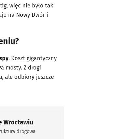
g, więc nie było tak
waje na Nowy Dwór i
eniu?
yspy
. Koszt gigantyczny
a mosty. Z drogi
, ale odbiory jeszcze
e Wrocławiu
truktura drogowa