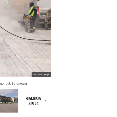
Fot. wroclaw.pl
emont ul. Balonowej
GALERIA
ZDJĘĆ