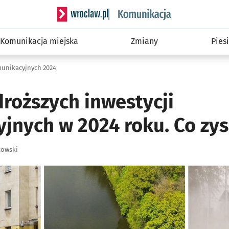
Serwis informacyjny wroclaw.pl podserwis: Ko
Komunikacja miejska
Zmiany
Piesi
munikacyjnych 2024
droższych inwestycji
jnych w 2024 roku. Co zy
łowski
ię