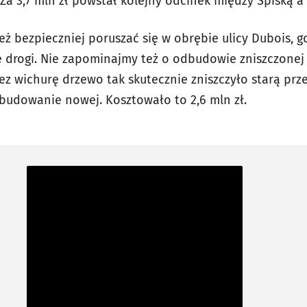
Za 3,7 mln zł powstał kolejny odcinek między Spiską a 
 bezpieczniej poruszać się w obrębie ulicy Dubois, gd
 drogi. Nie zapominajmy też o odbudowie zniszczonej 
ez wichurę drzewo tak skutecznie zniszczyło starą prz
ybudowanie nowej. Kosztowało to 2,6 mln zł.