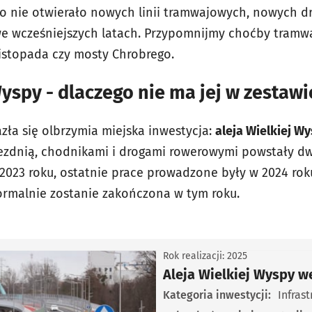
 nie otwierało nowych linii tramwajowych, nowych dró
k we wcześniejszych latach. Przypomnijmy choćby tram
Listopada czy mosty Chrobrego.
Wyspy - dlaczego nie ma jej w zestawi
zła się olbrzymia miejska inwestycja:
aleja Wielkiej W
ezdnią, chodnikami i drogami rowerowymi powstały dw
2023 roku, ostatnie prace prowadzone były w 2024 roku
formalnie zostanie zakończona w tym roku.
Rok realizacji: 2025
Aleja Wielkiej Wyspy w
ura drogowa
Kategoria inwestycji:
Infras