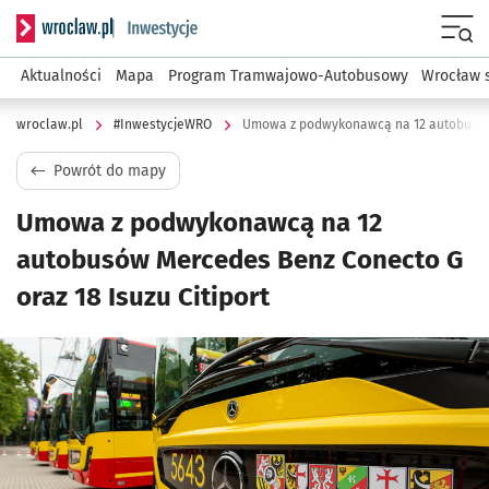
Serwis informacyjny wroclaw.pl podserwis: #InwestycjeWRO 
Menu
Aktualności
Mapa
Program Tramwajowo-Autobusowy
Wrocław 
wroclaw.pl
#InwestycjeWRO
Powrót do mapy
Umowa z podwykonawcą na 12
autobusów Mercedes Benz Conecto G
oraz 18 Isuzu Citiport
Kliknij, aby powiększyć