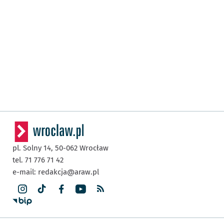
pl. Solny 14,
50-062
Wrocław
tel. 71 776 71 42
e-mail:
redakcja@araw.pl