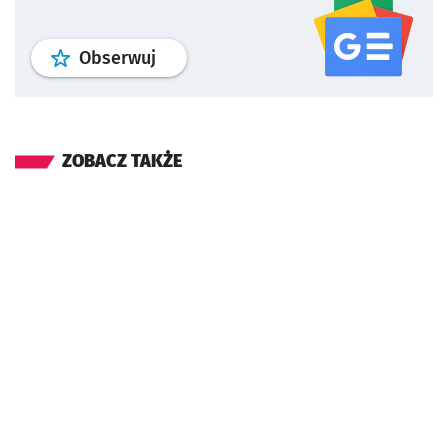
profil
google news
serwisu wroclaw
Obserwuj
ZOBACZ TAKŻE