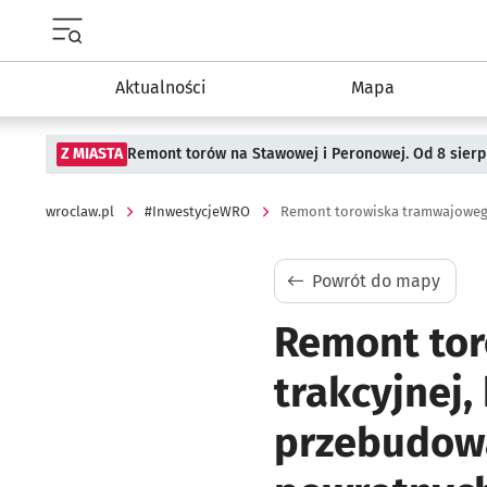
Menu główne portalu wroclaw.pl
Aktualności
Mapa
Z MIASTA
Remont torów na Stawowej i Peronowej. Od 8 sier
wroclaw.pl
#InwestycjeWRO
Powrót do mapy
Remont tor
trakcyjnej,
przebudową 