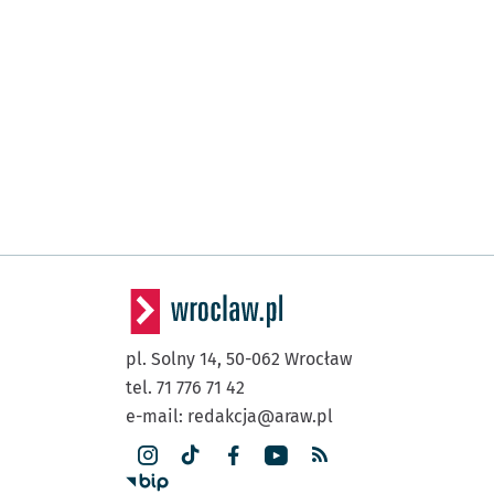
pl. Solny 14,
50-062
Wrocław
tel. 71 776 71 42
e-mail:
redakcja@araw.pl