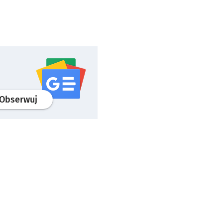
profil
google news
serwisu wroclaw.pl
Obserwuj