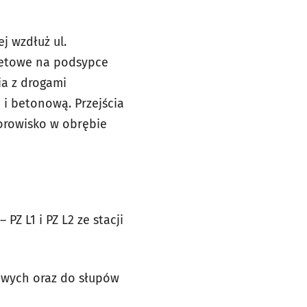
j wzdłuż ul.
betowe na podsypce
ia z drogami
i betonową. Przejścia
orowisko w obrębie
Z L1 i PZ L2 ze stacji
owych oraz do słupów