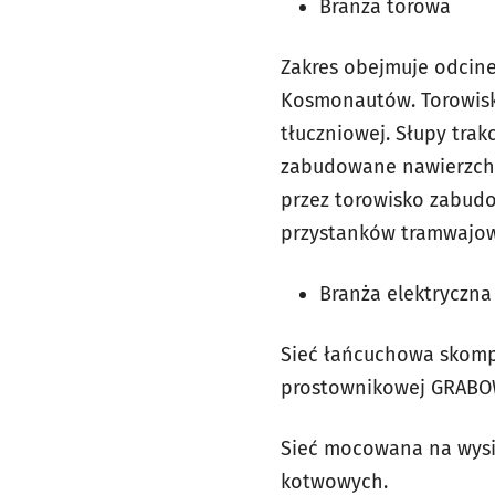
Branża torowa
Zakres obejmuje odcine
Kosmonautów. Torowisko
tłuczniowej. Słupy tra
zabudowane nawierzchni
przez torowisko zabud
przystanków tramwajow
Branża elektryczna
Sieć łańcuchowa skompen
prostownikowej GRABO
Sieć mocowana na wysi
kotwowych.