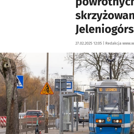
powrotnych
skrzyżowan
Jeleniogórs
Data publikacji:
Autor:
27.02.2025 12:05 |
Redakcja www.w
Kliknij, aby powiększyć