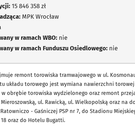
cji:
15 846 358 zł
adząca:
MPK Wrocław
a
owany w ramach WBO:
nie
owany w ramach Funduszu Osiedlowego:
nie
jmuje remont torowiska tramwajowego w ul. Kosmonau
tu układu torowego jest wymiana nawierzchni torowej
 w obrębie torowiska wydzielonego oraz remont prze
 Mieroszowską, ul. Rawicką, ul. Wielkopolską oraz na d
Ratowniczo - Gaśniczej PSP nr 7, do Stadionu Miejskie
 18 oraz do Hotelu Bugatti.