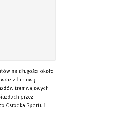
tów na długości około
 wraz z budową
jazdów tramwajowych
ojazdach przez
go Ośrodka Sportu i