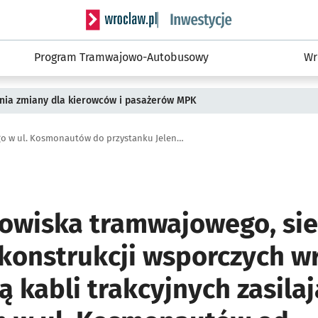
Serwis informacyjny wroclaw.pl podserwis: #
Program Tramwajowo-Autobusowy
Wr
pnia zmiany dla kierowców i pasażerów MPK
Remont torowiska tramwajowego w ul. Kosmonautów do przystanku Jeleniogórska
owiska tramwajowego, sie
 konstrukcji wsporczych wr
kabli trakcyjnych zasilaj