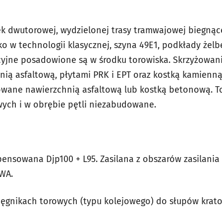
k dwutorowej, wydzielonej trasy tramwajowej biegnące
 w technologii klasycznej, szyna 49E1, podkłady żel
kcyjne posadowione są w środku torowiska. Skrzyżowan
ą asfaltową, płytami PRK i EPT oraz kostką kamienną 
owane nawierzchnią asfaltową lub kostką betonową. T
ych i w obrębie pętli niezabudowane.
sowana Djp100 + L95. Zasilana z obszarów zasilania – P
WA.
ęgnikach torowych (typu kolejowego) do słupów krat