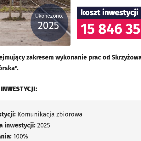
koszt inwestycji
Ukończono:
2025
15 846 35
obejmujący zakresem wykonanie prac od Skrzyżowa
órska".
 INWESTYCJI:
tycji:
Komunikacja zbiorowa
 inwestycji:
2025
nia:
100%