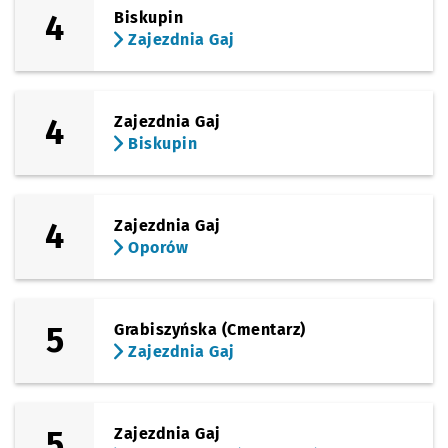
4
Biskupin
Sprawdź propo
Chopina
Czas prze
Chopina
42'
Zajezdnia Gaj
Sprawdź propo
Karłowicza
Czas prze
Karłowicza
43'
4
Zajezdnia Gaj
Sprawdź propo
Stadion Olimpi
Czas prze
Stadion Olimpijski
45'
Biskupin
Sprawdź p
8 Maja
8 Maja
4
Zajezdnia Gaj
Oporów
5
Grabiszyńska (Cmentarz)
Zajezdnia Gaj
5
Zajezdnia Gaj