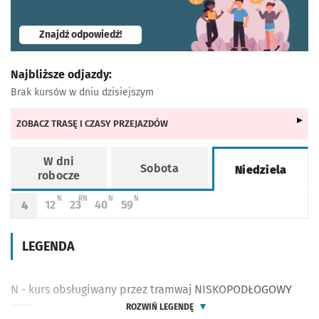
- otworzy się w nowej karcie
Znajdź odpowiedź!
Najbliższe odjazdy:
Brak kursów w dniu dzisiejszym
ZOBACZ TRASĘ I CZASY PRZEJAZDÓW
W dni
Sobota
Niedziela
robocze
Rozkład jazdy -
Niedziela
N - KURS OBSŁUGIWANY PRZEZ TRAMWAJ NISKOPODŁOGOWY
R - KURS PRZEDŁUŻONY DO PRZYST. 8 MAJA; N - KURS OBSŁUGIWANY
N - KURS OBSŁUGIWANY PRZEZ TRAMWAJ NISKOPODŁOGOWY
N - KURS OBSŁUGIWANY PRZEZ TRAMWAJ NISKOPODŁ
N
RN
N
N
12
23
40
59
4
Odjazd
minut po godzinie 4
Odjazd
minut po godzinie 4
Odjazd
minut po godzinie 4
Odjazd
minut po godzinie 4
Godzina odjazdu
LEGENDA
N - kurs obsługiwany przez tramwaj NISKOPODŁOGOWY
ROZWIŃ LEGENDĘ