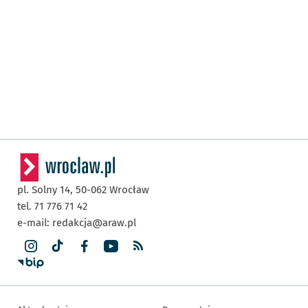
pl. Solny 14,
50-062
Wrocław
tel. 71 776 71 42
e-mail:
redakcja@araw.pl