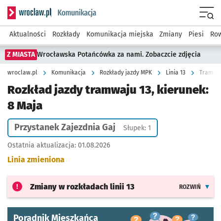
Serwis informacyjny wroclaw.pl podserwis: Komunikacja
Menu
Aktualności
Rozkłady
Komunikacja miejska
Zmiany
Piesi
Row
Z MIASTA
Wrocławska Potańcówka za nami. Zobaczcie zdjęcia
wroclaw.pl
Komunikacja
Rozkłady jazdy MPK
Linia 13
Tramwaj 
Rozkład jazdy tramwaju 13, kierunek:
8 Maja
Przystanek Zajezdnia Gaj
Słupek: 1
Ostatnia aktualizacja:
01.08.2026
Linia zmieniona
Zmiany w rozkładach
linii 13
ROZWIŃ
Poradnik Mieszkańca