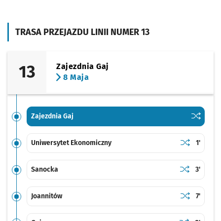
TRASA PRZEJAZDU LINII NUMER 13
13
Zajezdnia Gaj
8 Maja
Sprawdź p
Zajezdnia
Zajezdnia Gaj
Sprawdź prop
Uniwersytet
Czas pr
Uniwersytet Ekonomiczny
1'
Sprawdź prop
Sanocka
Czas pr
Sanocka
3'
Sprawdź prop
Joannitów
Czas pr
Joannitów
7'