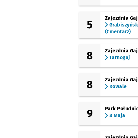
Karłowicza
Zajezdnia Gaj
5
Stadion Olimpijski
Grabiszyńs
(Cmentarz)
8 Maja
Zajezdnia Gaj
8
Tarnogaj
Zajezdnia Gaj
8
Kowale
Park Południ
9
8 Maja
Zajezdnia Gaj