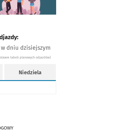
djazdy:
 w dniu dzisiejszym
dstawie tabeli planowych odjazdów)
Niedziela
WY
OPODŁOGOWY
AJ NISKOPODŁOGOWY
EZ TRAMWAJ NISKOPODŁOGOWY
ŁOGOWY