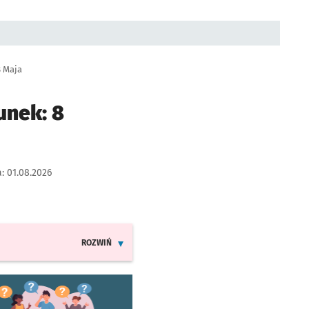
8 Maja
unek: 8
a:
01.08.2026
ROZWIŃ
INFORMACJE O ZMIANACH W ROZKŁADACH JAZDY LINII 13
worzy się w nowej karcie