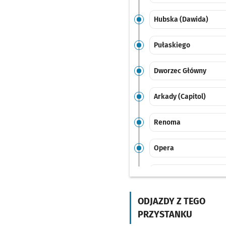
Hubska (Dawida)
Pułaskiego
Dworzec Główny
Arkady (Capitol)
Renoma
Opera
Park Staromiejski
Galeria
ODJAZDY Z TEGO
Dominikańska
PRZYSTANKU