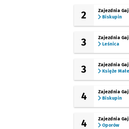
Pl. Nowy Targ
Zajezdnia Gaj
2
Biskupin
Hala Targowa
Pl. Bema
Zajezdnia Gaj
3
Leśnica
Ogród Botaniczny
Górnickiego
Zajezdnia Gaj
3
Księże Mał
Piastowska
Zajezdnia Gaj
Grunwaldzka
4
Biskupin
Kochanowskiego
Zajezdnia Gaj
4
Chopina
Oporów