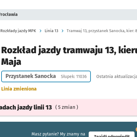
Wrocławia
Rozkłady jazdy MPK
Linia 13
Tramwaj 13, przystanek Sanocka, kier: 
Rozkład jazdy tramwaju 13, kier
Maja
Przystanek Sanocka
Słupek: 11036
Ostatnia aktualizacj
Linia zmieniona
ładach
jazdy
linii 13
( 5 zmian )
Masz pytanie? My znamy na
- ot
Znajdź odpowiedź!