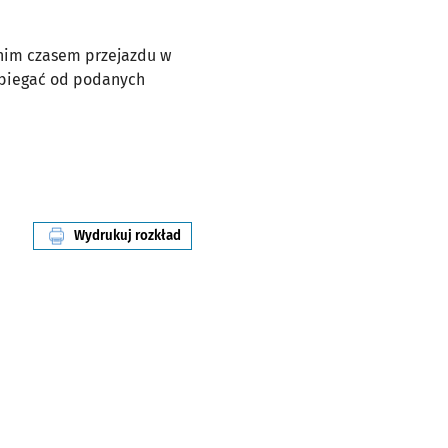
dnim czasem przejazdu w
dbiegać od podanych
Wydrukuj rozkład
linii nr 13