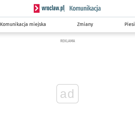
Serwis informacyjny wroclaw.pl podserwis: Ko
Komunikacja miejska
Zmiany
Piesi
REKLAMA
ad