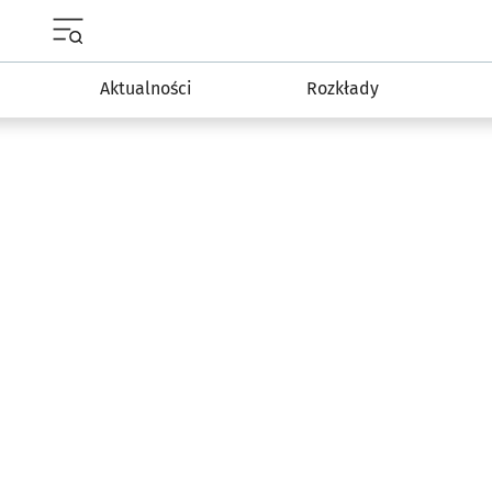
Menu główne portalu wroclaw.pl
Aktualności
Rozkłady