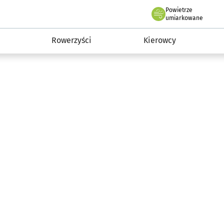
Powietrze
we Wrocławiu
munikacja
umiarkowane
Rowerzyści
Kierowcy