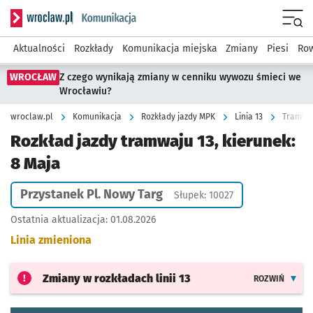
Serwis informacyjny wroclaw.pl podserwis: Komunikacja
Menu
Aktualności
Rozkłady
Komunikacja miejska
Zmiany
Piesi
Row
WROCŁAW
Z czego wynikają zmiany w cenniku wywozu śmieci we
Wrocławiu?
wroclaw.pl
Komunikacja
Rozkłady jazdy MPK
Linia 13
Tramwaj 
Rozkład jazdy tramwaju 13, kierunek:
8 Maja
Przystanek Pl. Nowy Targ
Słupek: 10027
Ostatnia aktualizacja:
01.08.2026
Linia zmieniona
Zmiany w rozkładach
linii 13
ROZWIŃ