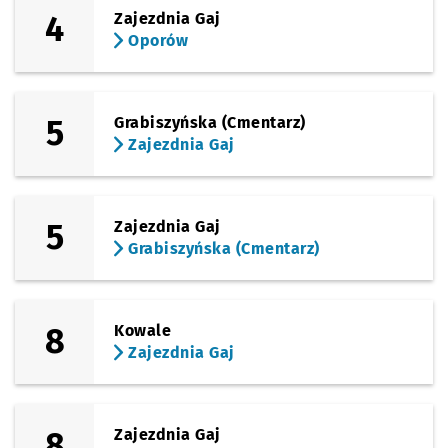
4
Zajezdnia Gaj
(Rogowska)
Sprawdź propo
Wrocław Nowy
Czas prze
Wrocław Nowy Dwór (P+R)
43'
Oporów
5
Grabiszyńska (Cmentarz)
Zajezdnia Gaj
5
Zajezdnia Gaj
Grabiszyńska (Cmentarz)
8
Kowale
Zajezdnia Gaj
8
Zajezdnia Gaj