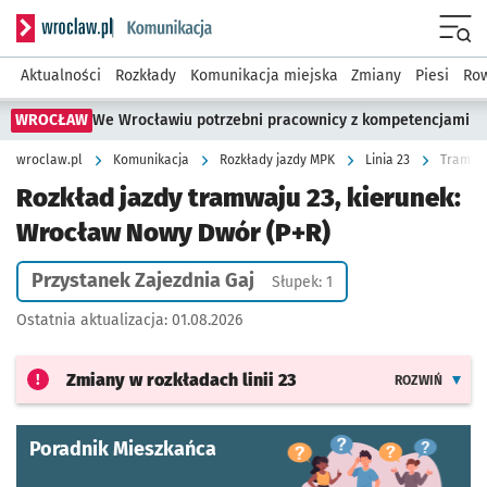
Serwis informacyjny wroclaw.pl podserwis: Komunikacja
Menu
Aktualności
Rozkłady
Komunikacja miejska
Zmiany
Piesi
Row
WROCŁAW
We Wrocławiu potrzebni pracownicy z kompetencjami
wroclaw.pl
Komunikacja
Rozkłady jazdy MPK
Linia 23
Tramwaj
Rozkład jazdy tramwaju 23, kierunek:
Wrocław Nowy Dwór (P+R)
Przystanek Zajezdnia Gaj
Słupek: 1
Ostatnia aktualizacja:
01.08.2026
Zmiany w rozkładach
linii 23
ROZWIŃ
Poradnik Mieszkańca