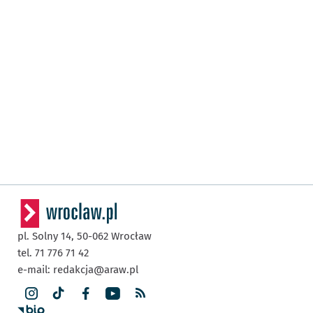
pl. Solny 14,
50-062
Wrocław
tel. 71 776 71 42
e-mail:
redakcja@araw.pl