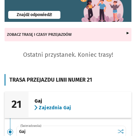
- otworzy się w nowej karcie
Znajdź odpowiedź!
ZOBACZ TRASĘ I CZASY PRZEJAZDÓW
Ostatni przystanek. Koniec trasy!
TRASA PRZEJAZDU LINII NUMER 21
21
Gaj
Zajezdnia Gaj
(Świeradowska)
Sprawdź p
Gaj
Gaj