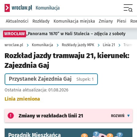
Serwis informacyjny wroclaw.pl podserwis: Komunikacja
Menu
Aktualności
Rozkłady
Komunikacja miejska
Zmiany
Piesi
Row
WROCŁAW
„Panorama 1670” w Hali Stulecia – zdjęcia z soboty
wroclaw.pl
Komunikacja
Rozkłady jazdy MPK
Linia 21
Tramwaj 
Rozkład jazdy tramwaju 21, kierunek:
Zajezdnia Gaj
Przystanek Zajezdnia Gaj
Słupek: 1
Ostatnia aktualizacja:
01.08.2026
Linia zmieniona
Zmiany w rozkładach
linii 21
ROZWIŃ
Poradnik Mieszkańca