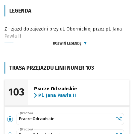
LEGENDA
Z - zjazd do zajezdni przy ul. Obornickiej przez pl. Jana
Pawła II
ROZWIŃ LEGENDĘ
TRASA PRZEJAZDU LINII NUMER 103
103
Pracze Odrzańskie
Pl. Jana Pawła II
(Brodzka)
Sprawdź p
Pracze O
Pracze Odrzańskie
(Brodzka)