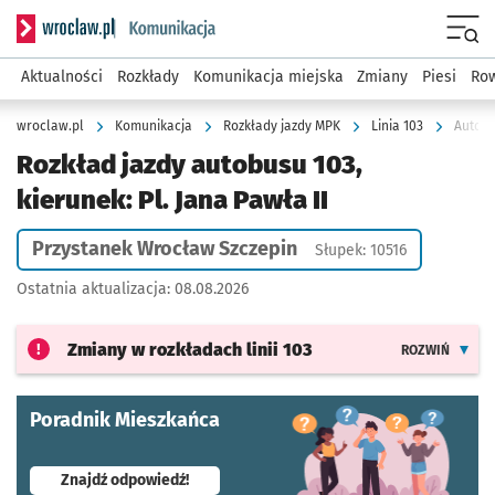
Serwis informacyjny wroclaw.pl podserwis: Komunikacja
Menu
Aktualności
Rozkłady
Komunikacja miejska
Zmiany
Piesi
Row
wroclaw.pl
Komunikacja
Rozkłady jazdy MPK
Linia 103
Autobu
Rozkład jazdy autobusu 103,
kierunek: Pl. Jana Pawła II
Przystanek Wrocław Szczepin
Słupek: 10516
Ostatnia aktualizacja:
08.08.2026
Zmiany w rozkładach
linii 103
ROZWIŃ
Poradnik Mieszkańca
- otworzy się w nowej karcie
Znajdź odpowiedź!