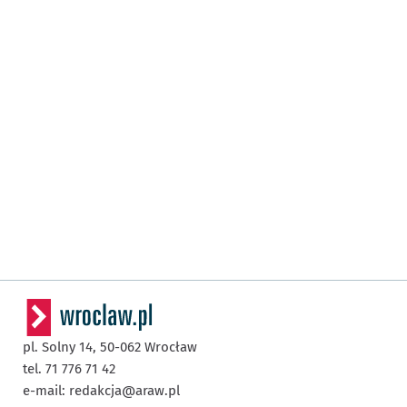
pl. Solny 14,
50-062
Wrocław
tel. 71 776 71 42
e-mail:
redakcja@araw.pl