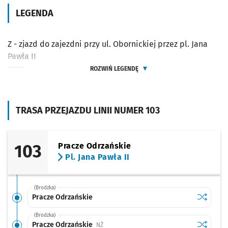
LEGENDA
Z - zjazd do zajezdni przy ul. Obornickiej przez pl. Jana
Pawła II
ROZWIŃ LEGENDĘ
TRASA PRZEJAZDU LINII NUMER 103
103
Pracze Odrzańskie
Pl. Jana Pawła II
(Brodzka)
Sprawdź p
Pracze O
Pracze Odrzańskie
(Brodzka)
Sprawdź p
Pracze O
Pracze Odrzańskie
Przystanek na życzenie
NŻ