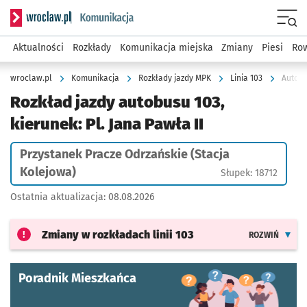
Serwis informacyjny wroclaw.pl podserwis: Komunikacja
Menu
Aktualności
Rozkłady
Komunikacja miejska
Zmiany
Piesi
Row
wroclaw.pl
Komunikacja
Rozkłady jazdy MPK
Linia 103
Rozkład jazdy autobusu 103,
kierunek: Pl. Jana Pawła II
Przystanek Pracze Odrzańskie (Stacja
Kolejowa)
Słupek: 18712
Ostatnia aktualizacja:
08.08.2026
Zmiany w rozkładach
linii 103
ROZWIŃ
Poradnik Mieszkańca