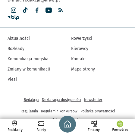
Aktualności
Rowerzyści
Rozkłady
Kierowcy
Komunikacja miejska
Kontakt
Zmiany w komunikacji
Mapa strony
Piesi
Inne informacje
Redakcja
Deklaracja dostępności
Newsletter
Regulamin
Regulamin konkursów
Polityka prywatności
Strona główna - wroclaw.pl
Ustawienia cookies
Powietrze
Rozkłady
Bilety
Zmiany
© Copyright 2005-2026, ARAW S.A., Gmina Wrocław