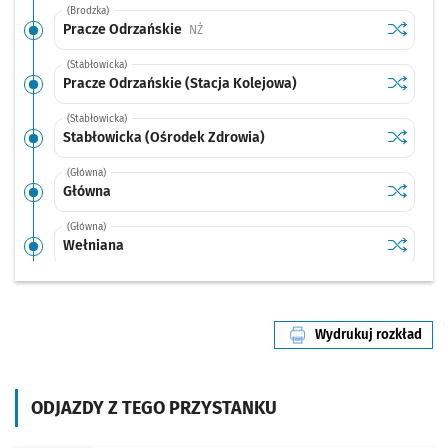
(Brodzka)
Sprawdź p
Pracze O
Pracze Odrzańskie
Przystanek na życzenie
NŻ
(Stabłowicka)
Sprawdź p
Pracze Od
Pracze Odrzańskie (Stacja Kolejowa)
(Stabłowicka)
Sprawdź p
Stabłowi
Stabłowicka (Ośrodek Zdrowia)
(Główna)
Sprawdź p
Główna
Główna
(Główna)
Sprawdź p
Wełniana
Wełniana
(Główna)
Sprawdź p
Chwałko
Chwałkowska
Wydrukuj rozkład
(Maślicka)
linii nr 103
Sprawdź p
Jędrzejo
Jędrzejowska
Przystanek na życzenie
NŻ
(Maślicka)
ODJAZDY Z TEGO PRZYSTANKU
Sprawdź p
Brodzka
Brodzka
(Maślicka)