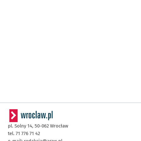
pl. Solny 14,
50-062
Wrocław
tel. 71 776 71 42
e-mail:
redakcja@araw.pl