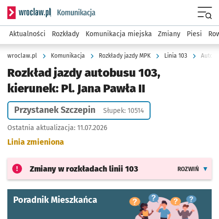
Serwis informacyjny wroclaw.pl podserwis: Komunikacja
Menu
Aktualności
Rozkłady
Komunikacja miejska
Zmiany
Piesi
Row
wroclaw.pl
Komunikacja
Rozkłady jazdy MPK
Linia 103
Autobu
Rozkład jazdy autobusu 103,
kierunek: Pl. Jana Pawła II
Przystanek Szczepin
Słupek: 10514
Ostatnia aktualizacja:
11.07.2026
Linia zmieniona
Zmiany w rozkładach
linii 103
ROZWIŃ
Poradnik Mieszkańca