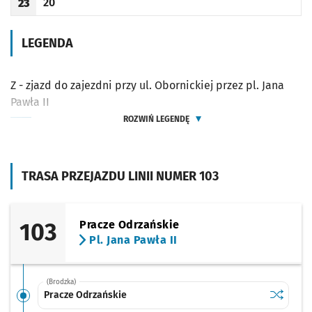
20
23
Odjazd
minut po godzinie 23
Godzina odjazdu
LEGENDA
Z - zjazd do zajezdni przy ul. Obornickiej przez pl. Jana
Pawła II
ROZWIŃ LEGENDĘ
TRASA PRZEJAZDU LINII NUMER 103
103
Pracze Odrzańskie
Pl. Jana Pawła II
(Brodzka)
Sprawdź p
Pracze O
Pracze Odrzańskie