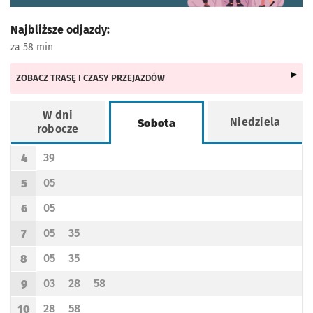
Najbliższe odjazdy:
za 58 min
ZOBACZ TRASĘ I CZASY PRZEJAZDÓW
W dni
Niedziela
Sobota
robocze
Rozkład jazdy -
Sobota
39
4
Odjazd
minut po godzinie 4
Godzina odjazdu
05
5
Odjazd
minut po godzinie 5
Godzina odjazdu
05
6
Odjazd
minut po godzinie 6
Godzina odjazdu
05
35
7
Odjazd
minut po godzinie 7
Odjazd
minut po godzinie 7
Godzina odjazdu
05
35
8
Odjazd
minut po godzinie 8
Odjazd
minut po godzinie 8
Godzina odjazdu
03
28
58
9
Odjazd
minut po godzinie 9
Odjazd
minut po godzinie 9
Odjazd
minut po godzinie 9
Godzina odjazdu
28
58
10