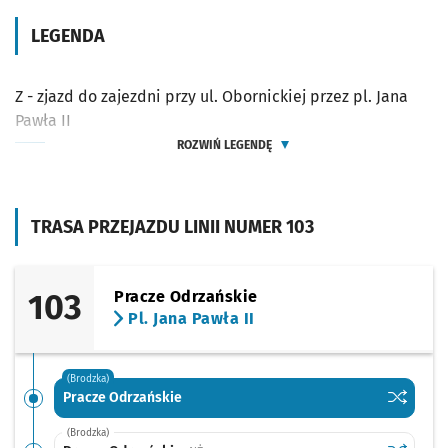
LEGENDA
Z - zjazd do zajezdni przy ul. Obornickiej przez pl. Jana
Pawła II
ROZWIŃ LEGENDĘ
TRASA PRZEJAZDU LINII NUMER 103
103
Pracze Odrzańskie
Pl. Jana Pawła II
(Brodzka)
Sprawdź p
Pracze O
Pracze Odrzańskie
(Brodzka)