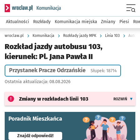
Serwis informacyjny wroclaw.pl podserwis: Komunikacja
Menu
Aktualności
Rozkłady
Komunikacja miejska
Zmiany
Piesi
Row
wroclaw.pl
Komunikacja
Rozkłady jazdy MPK
Linia 103
Autobu
Rozkład jazdy autobusu 103,
kierunek: Pl. Jana Pawła II
Przystanek Pracze Odrzańskie
Słupek: 18714
Ostatnia aktualizacja:
08.08.2026
Zmiany w rozkładach
linii 103
ROZWIŃ
Poradnik Mieszkańca
- otworzy się w nowej karcie
Znajdź odpowiedź!