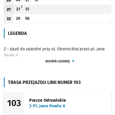
20
Odjazd
minut po godzinie 20
Odjazd
minut po godzinie 20
Odjazd
minut po godzinie 20
Godzina odjazdu
Z - ZJAZD DO ZAJEZDNI PRZY UL. OBORNICKIEJ PRZEZ PL. JANA PAWŁA II
Z
27
57
21
Odjazd
minut po godzinie 21
Odjazd
minut po godzinie 21
Godzina odjazdu
29
56
22
Odjazd
minut po godzinie 22
Odjazd
minut po godzinie 22
Godzina odjazdu
LEGENDA
Z - zjazd do zajezdni przy ul. Obornickiej przez pl. Jana
Pawła II
ROZWIŃ LEGENDĘ
TRASA PRZEJAZDU LINII NUMER 103
103
Pracze Odrzańskie
Pl. Jana Pawła II