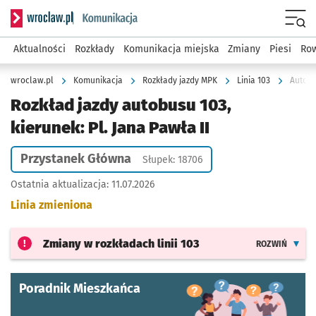
Serwis informacyjny wroclaw.pl podserwis: Komunikacja
Menu
Aktualności
Rozkłady
Komunikacja miejska
Zmiany
Piesi
Row
wroclaw.pl
Komunikacja
Rozkłady jazdy MPK
Linia 103
Autobu
Rozkład jazdy autobusu 103,
kierunek: Pl. Jana Pawła II
Przystanek Główna
Słupek: 18706
Ostatnia aktualizacja:
11.07.2026
Linia zmieniona
Zmiany w rozkładach
linii 103
ROZWIŃ
Poradnik Mieszkańca