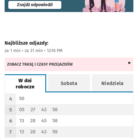
- otworzy się w nowej karcie
Znajdź odpowiedź!
Najbliższe odjazdy:
za 1 min • za 31 min • 12:16 PM
ZOBACZ TRASĘ I CZASY PRZEJAZDÓW
W dni
Sobota
Niedziela
robocze
Rozkład jazdy -
W dni robocze
50
4
Odjazd
minut po godzinie 4
Godzina odjazdu
05
27
43
58
5
Odjazd
minut po godzinie 5
Odjazd
minut po godzinie 5
Odjazd
minut po godzinie 5
Odjazd
minut po godzinie 5
Godzina odjazdu
13
28
45
58
6
Odjazd
minut po godzinie 6
Odjazd
minut po godzinie 6
Odjazd
minut po godzinie 6
Odjazd
minut po godzinie 6
Godzina odjazdu
13
28
43
59
7
Odjazd
minut po godzinie 7
Odjazd
minut po godzinie 7
Odjazd
minut po godzinie 7
Odjazd
minut po godzinie 7
Godzina odjazdu