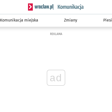
Serwis informacyjny wroclaw.pl podserwis: Ko
Komunikacja miejska
Zmiany
Piesi
REKLAMA
ad