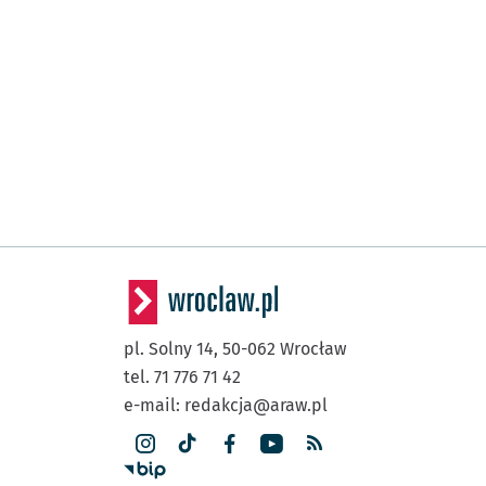
pl. Solny 14,
50-062
Wrocław
tel. 71 776 71 42
e-mail:
redakcja@araw.pl