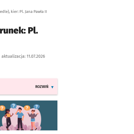
le), kier: Pl. Jana Pawła II
runek: Pl.
 aktualizacja:
11.07.2026
ROZWIŃ
INFORMACJE O ZMIANACH W ROZKŁADACH JAZDY LINI
worzy się w nowej karcie