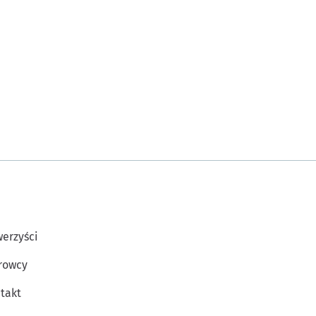
erzyści
rowcy
takt