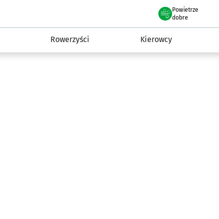
Powietrze
we Wrocławiu
munikacja
dobre
Rowerzyści
Kierowcy