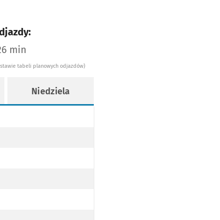
djazdy:
26 min
dstawie tabeli planowych odjazdów)
Niedziela
CKIEJ PRZEZ PL. JANA PAWŁA II
NA PAWŁA II
CKIEJ PRZEZ PL. JANA PAWŁA II
L. OBORNICKIEJ PRZEZ MOST MILENIJNY, UL. JEZIORAŃSKIEGO (DO PRZYST. KOLISTA PO TRASIE)
ie 9