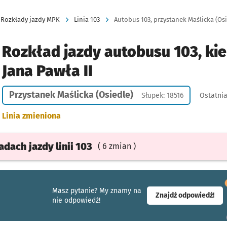
Rozkłady jazdy MPK
Linia 103
Autobus 103, przystanek Maślicka (Osied
Rozkład jazdy autobusu 103, kie
Jana Pawła II
Przystanek Maślicka (Osiedle)
Słupek: 18516
Ostatnia
Linia zmieniona
ładach
jazdy
linii 103
( 6 zmian )
Masz pytanie? My znamy na
- ot
Znajdź odpowiedź!
nie odpowiedź!