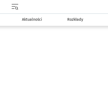
Menu główne portalu wroclaw.pl
Aktualności
Rozkłady