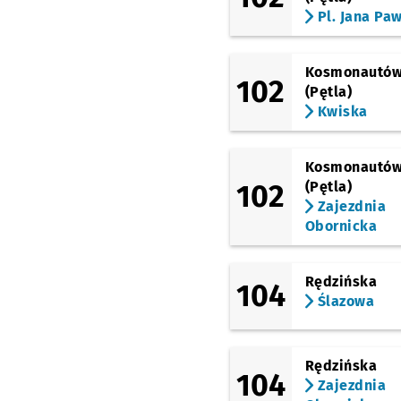
(Maślicka)
Pl. Jana Paw
Maślicka (Osiedle)
(Pilczycka)
Tarczyński Arena
Kosmonautó
(Królewiecka)
102
(Pętla)
Kwiska
(Pilczycka)
Dworska
(Pilczycka)
Kosmonautó
Górnicza
102
(Pętla)
(Pilczycka)
Zajezdnia
Modra
Obornicka
(Pilczycka)
Kolista
Rędzińska
104
(Popowicka)
Ślazowa
Wejherowska (Hala
Orbita)
(Popowicka)
Rędzińska
Port Popowice
104
Zajezdnia
(Popowicka)