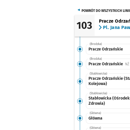
POWRÓT DO WSZYSTKICH LINI
Pracze Odrza
103
Pl. Jana Paw
(Brodzka)
Pracze Odrzańskie
(Brodzka)
Pracze Odrzańskie
NŻ
(Stabłowicka)
Pracze Odrzańskie (St
Kolejowa)
(Stabłowicka)
Stabłowicka (Ośrodek
Zdrowia)
(Główna)
Główna
(Główna)