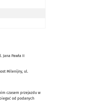
EZ PL. JANA PAWŁA II
l. Jana Pawła II
ost Milenijny, ul.
dnim czasem przejazdu w
dbiegać od podanych